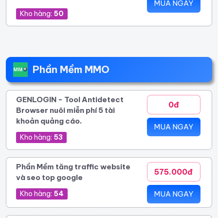
MUA NGAY
Kho hàng:
50
Phần Mềm MMO
GENLOGIN - Tool Antidetect
0đ
Browser nuôi miễn phí 5 tài
khoản quảng cáo.
MUA NGAY
Kho hàng:
53
Phần Mềm tăng traffic website
575.000đ
và seo top google
Kho hàng:
54
MUA NGAY