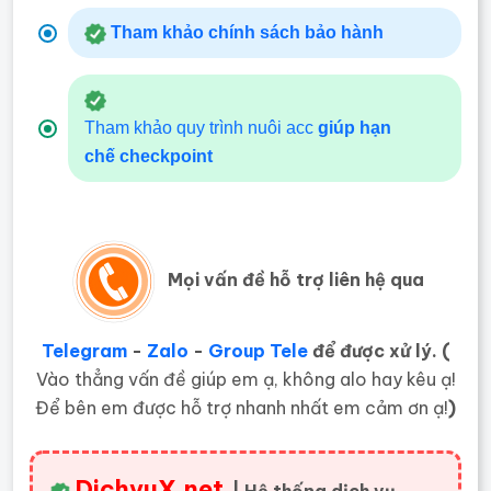
Tham khảo chính sách bảo hành
Tham khảo quy trình nuôi acc
giúp hạn
chế
checkpoint
Mọi vấn đề hỗ trợ liên hệ qua
Telegram
-
Zalo
-
Group Tele
để được xử lý. (
Vào thẳng vấn đề giúp em ạ, không alo hay kêu ạ!
Để bên em được hỗ trợ nhanh nhất em cảm ơn ạ!
)
DichvuX.net