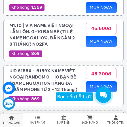
Kho hàng:
1.369
MUA NGAY
M1.10 | VIA NAME VIỆT NGOẠI
45.600đ
LẪN LỘN. 0-10 BẠN BÈ (TỈ LỆ
NAME NGOẠI 10%, ĐÃ NGÂM 2-
MUA NGAY
8 THÁNG) NO2FA
Kho hàng:
869
UID 6158X - 6159X NAME VIỆT
48.300đ
NGOẠI RANDOM 0 - 10 BẠN BÈ
( NAME NGOẠI 10% HÀNG ĐÃ
MUA NGAY
NGÂM PHONE TỪ 2 - 12 Tháng )
Bạn cần hỗ trợ?
Kho hàng:
869
Vie 2025 - 2026 - 2FA - add
60.400đ
hotmailtrust - cực trâu .Trên 18 Tuổi
SẢN PHẨM
NẠP TIỀN
ĐƠN HÀNG
THÔNG TIN
TRANG CHỦ