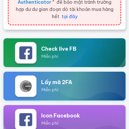
Authenticator
"
để bảo mật tránh trường
hợp dư dư gian đoạn dò tài khoản mua hàng
hết
tại đây
Check live FB
Miễn phí
Lấy mã 2FA
Miễn phí
Icon Facebook
Miễn phí