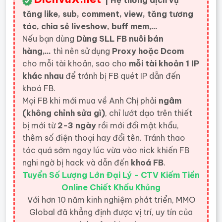
| Hệ thống dịch vụ
tăng like, sub, comment, view, tăng tương
tác, chia sẻ liveshow, buff mem,...
Nếu bạn dùng
Dùng SLL FB nuôi bán
hàng,...
thì nên sử dụng
Proxy hoặc Dcom
cho mỗi tài khoản, sao cho
mỗi tài khoản 1 IP
khác nhau
để tránh bị FB quét IP dẫn đến
khoá FB.
Mọi FB khi mới mua về Anh Chị phải
ngâm
(không chỉnh sửa gì)
, chỉ lướt dạo trên thiết
bị mới từ
2-3 ngày
rồi mới đổi mật khẩu,
thêm số điện thoại hay đổi tên. Tránh thao
tác quá sớm ngay lúc vừa vào nick khiến FB
nghi ngờ bị hack và dẫn đến
khoá FB
.
Tuyển Số Lượng Lớn Đại Lý - CTV Kiếm Tiền
Online Chiết Khấu Khủng
Với hơn 10 năm kinh nghiệm phát triển, MMO
Global đã khẳng định được vị trí, uy tín của