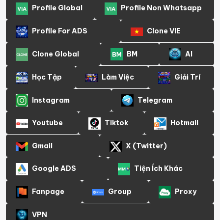
Profile Global
Profile Non Whatsapp
Profile For ADS
Clone VIE
Clone Global
BM
AI
Học Tập
Làm Việc
Giải Trí
Instagram
Telegram
Youtube
Tiktok
Hotmail
Gmail
X (Twitter)
Google ADS
Tiện Ích Khác
Fanpage
Group
Proxy
VPN