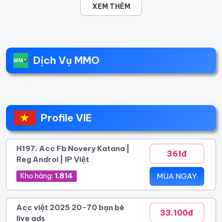
XEM THÊM
Dịch Vụ MMO
Profile VIE
H197. Acc Fb Novery Katana |
361đ
Reg Androi | IP Việt
Kho hàng:
1.814
MUA NGAY
Acc việt 2025 20-70 bạn bè
33.100đ
live ads