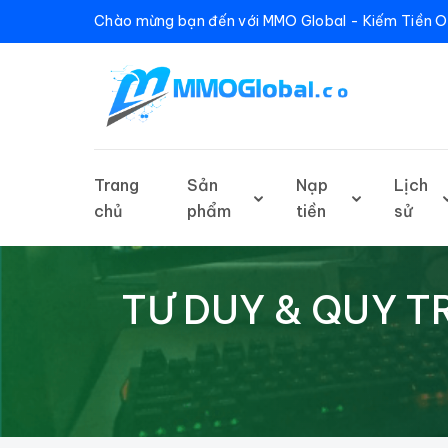
Chào mừng bạn đến với MMO Global - Kiếm Tiền O
Trang
Sản
Nạp
Lịch
chủ
phẩm
tiền
sử
TƯ DUY & QUY T