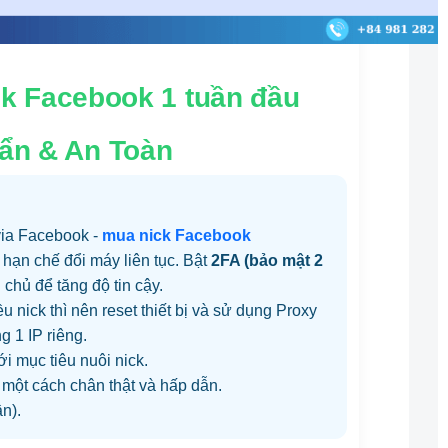
ck Facebook 1 tuần đầu
uẩn & An Toàn
via Facebook -
mua nick Facebook
, hạn chế đổi máy liên tục. Bật
2FA (bảo mật 2
 chủ để tăng độ tin cậy.
ều nick thì nên reset thiết bị và sử dụng Proxy
g 1 IP riêng.
i mục tiêu nuôi nick.
 một cách chân thật và hấp dẫn.
ần).