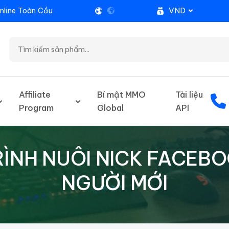
VND
nline Toàn Cầu
Affiliate
Bí mật MMO
Tài liệu
Program
Global
API
RÌNH NUÔI NICK FACEB
NGƯỜI MỚI