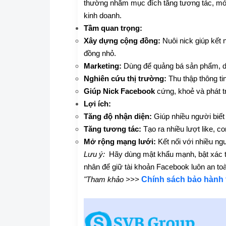
thường nhằm mục đích tăng tương tác, mở
kinh doanh.
Tầm quan trọng:
Xây dựng cộng đồng:
Nuôi nick giúp kết 
đồng nhỏ.
Marketing:
Dùng để quảng bá sản phẩm, dị
Nghiên cứu thị trường:
Thu thập thông ti
Giúp Nick Facebook
cứng, khoẻ và phát t
Lợi ích:
Tăng độ nhận diện:
Giúp nhiều người biết
Tăng tương tác:
Tạo ra nhiều lượt like, c
Mở rộng mạng lưới:
Kết nối với nhiều ng
Lưu ý:
Hãy dùng mật khẩu mạnh, bật xác thự
nhân để giữ tài khoản Facebook luôn an to
Chính sách bảo hành 
"Tham khảo >>>