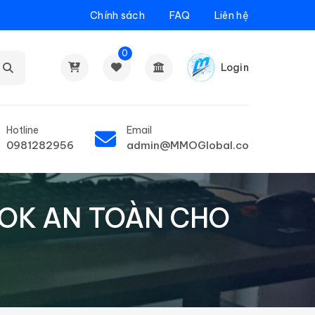
Chính sách
FAQ
Liên hệ
0
Login
Hotline
Email
0981282956
admin@MMOGlobal.co
OOK AN TOÀN CHO