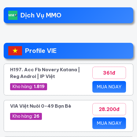
Dịch Vụ MMO
Profile VIE
H197. Acc Fb Novery Katana |
361đ
Reg Androi | IP Việt
Kho hàng:
1.819
MUA NGAY
VIA Việt Nuôi 0-49 Bạn Bè
28.200đ
Kho hàng:
26
MUA NGAY