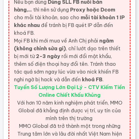
Nếu bạn dùng
Dùng SLL FB nuôi bán
hàng,...
thì nên sử dụng
Proxy hoặc Dcom
cho mỗi tài khoản, sao cho
mỗi tài khoản 1 IP
khác nhau
để tránh bị FB quét IP dẫn đến
khoá FB.
Mọi FB khi mới mua về Anh Chị phải
ngâm
(không chỉnh sửa gì)
, chỉ lướt dạo trên thiết
bị mới từ
2-3 ngày
rồi mới đổi mật khẩu,
thêm số điện thoại hay đổi tên. Tránh thao
tác quá sớm ngay lúc vừa vào nick khiến FB
nghi ngờ bị hack và dẫn đến
khoá FB
.
Tuyển Số Lượng Lớn Đại Lý - CTV Kiếm Tiền
Online Chiết Khấu Khủng
Với hơn 10 năm kinh nghiệm phát triển, MMO
Global đã khẳng định được vị trí, uy tín của
mình trên thị trường
MMO Global đã trở thành một trong những
Trung tâm lớn và lâu đời nhất Việt Nam hiện