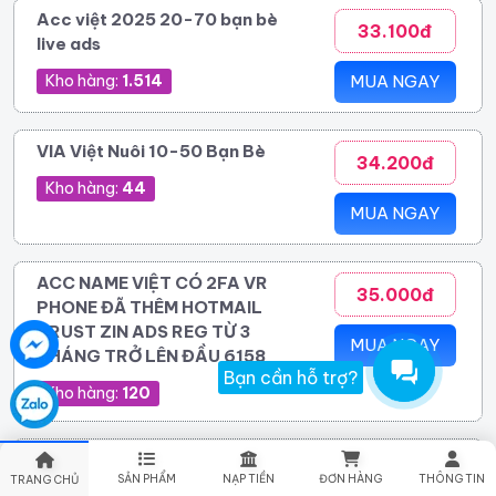
Acc việt 2025 20-70 bạn bè
33.100đ
live ads
Kho hàng:
1.514
MUA NGAY
VIA Việt Nuôi 10-50 Bạn Bè
34.200đ
Kho hàng:
44
MUA NGAY
ACC NAME VIỆT CÓ 2FA VR
35.000đ
PHONE ĐÃ THÊM HOTMAIL
TRUST ZIN ADS REG TỪ 3
MUA NGAY
THÁNG TRỞ LÊN ĐẦU 6158
Bạn cần hỗ trợ?
Kho hàng:
120
VIA Việt Nuôi trên 50-99bạn bè
36.200đ
SẢN PHẨM
NẠP TIỀN
ĐƠN HÀNG
THÔNG TIN
TRANG CHỦ