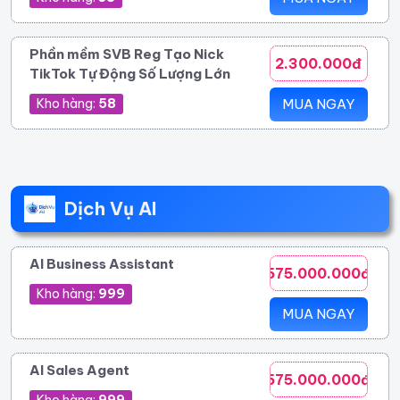
Phần mềm SVB Reg Tạo Nick
2.300.000đ
TikTok Tự Động Số Lượng Lớn
Kho hàng:
58
MUA NGAY
Dịch Vụ AI
AI Business Assistant
575.000.000đ
Kho hàng:
999
MUA NGAY
AI Sales Agent
575.000.000đ
Kho hàng:
999