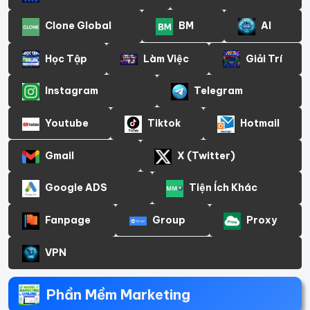
Clone Global
BM
AI
Học Tập
Làm Việc
Giải Trí
Instagram
Telegram
Youtube
Tiktok
Hotmail
Gmail
X (Twitter)
Google ADS
Tiện Ích Khác
Fanpage
Group
Proxy
VPN
Phần Mềm Marketing