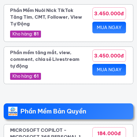
Phần Mềm Nuôi Nick TikTok
3.450.000đ
Tăng Tim, CMT, Follower, View
Tự Động
MUA NGAY
Kho hàng:
81
Phần mềm tăng mắt, view,
3.450.000đ
comment, chia sẻ Livestream
tự động
MUA NGAY
Kho hàng:
61
Phần Mềm Bản Quyền
MICROSOFT COPILOT -
184.000đ
MICROSOFT 365 PERSONAL 1