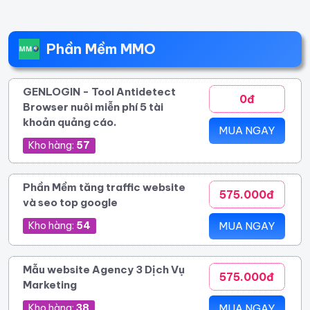
Phần Mềm MMO
GENLOGIN - Tool Antidetect
0đ
Browser nuôi miễn phí 5 tài
khoản quảng cáo.
MUA NGAY
Kho hàng:
57
Phần Mềm tăng traffic website
575.000đ
và seo top google
Kho hàng:
54
MUA NGAY
Mẫu website Agency 3 Dịch Vụ
575.000đ
Marketing
Kho hàng:
38
MUA NGAY