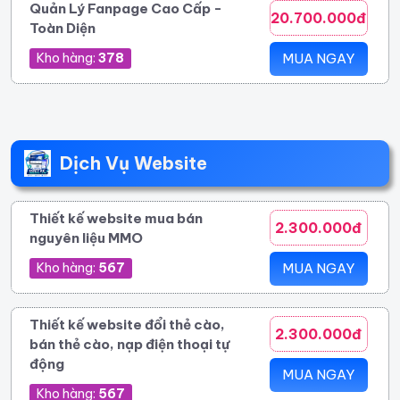
Quản Lý Fanpage Cao Cấp -
20.700.000đ
Toàn Diện
Kho hàng:
378
MUA NGAY
Dịch Vụ Website
Thiết kế website mua bán
2.300.000đ
nguyên liệu MMO
Kho hàng:
567
MUA NGAY
Thiết kế website đổi thẻ cào,
2.300.000đ
bán thẻ cào, nạp điện thoại tự
động
MUA NGAY
Kho hàng:
567