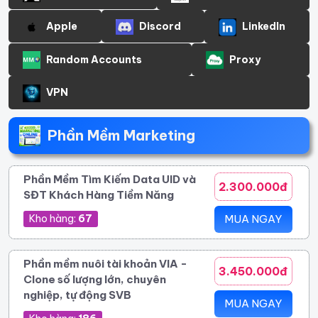
Apple
Discord
LinkedIn
Random Accounts
Proxy
VPN
Phần Mềm Marketing
Phần Mềm Tìm Kiếm Data UID và
2.300.000đ
SĐT Khách Hàng Tiềm Năng
Kho hàng:
67
MUA NGAY
Phần mềm nuôi tài khoản VIA -
3.450.000đ
Clone số lượng lớn, chuyên
nghiệp, tự động SVB
MUA NGAY