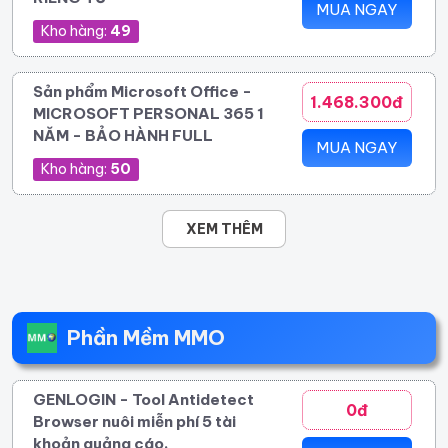
MUA NGAY
Kho hàng:
49
Sản phẩm Microsoft Office -
1.468.300đ
MICROSOFT PERSONAL 365 1
NĂM - BẢO HÀNH FULL
MUA NGAY
Kho hàng:
50
XEM THÊM
Phần Mềm MMO
GENLOGIN - Tool Antidetect
0đ
Browser nuôi miễn phí 5 tài
khoản quảng cáo.