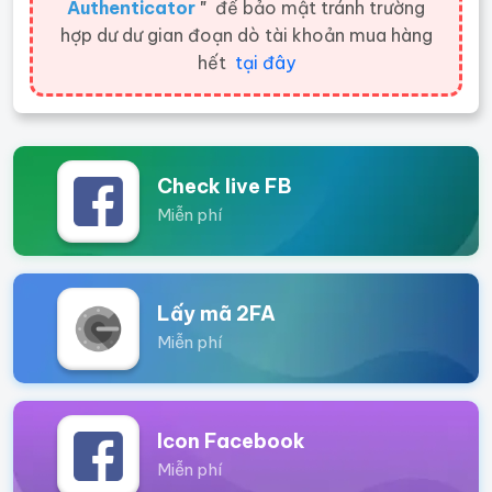
Authenticator
"
để bảo mật tránh trường
hợp dư dư gian đoạn dò tài khoản mua hàng
hết
tại đây
Check live FB
Miễn phí
Lấy mã 2FA
Miễn phí
Icon Facebook
Miễn phí