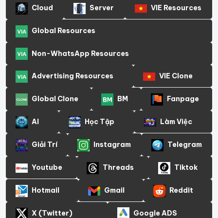
Cloud
Server
VIE Resources
Global Resources
Non-WhatsApp Resources
Advertising Resources
VIE Clone
Global Clone
BM
Fanpage
AI
Học Tập
Làm Việc
Giải Trí
Instagram
Telegram
Youtube
Threads
Tiktok
Hotmail
Gmail
Reddit
X (Twitter)
Google ADS