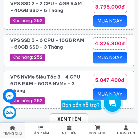
VPS SSD 2 - 2 CPU - 4GB RAM
3.795.000đ
- 40GB SSD - 6 Tháng
Kho hàng:
252
MUA NGAY
VPS SSD 5 - 6 CPU - 10GB RAM
4.326.300đ
- 60GB SSD - 3 Tháng
Kho hàng:
252
MUA NGAY
VPS NVMe Siêu Tốc 3 - 4 CPU -
5.047.400đ
6GB RAM - 50GB NVMe - 3
Tháng
MUA NGAY
Kho hàng:
252
Bạn cần hỗ trợ?
XEM THÊM
SẢN PHẨM
NẠP TIỀN
ĐƠN HÀNG
THÔNG TIN
TRANG CHỦ