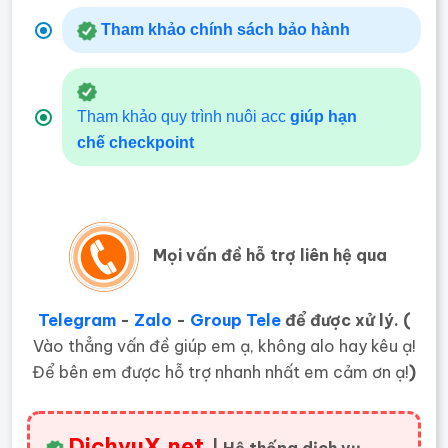
Tham khảo chính sách bảo hành
Tham khảo quy trình nuôi acc
giúp hạn
chế
checkpoint
Mọi vấn đề hỗ trợ liên hệ qua
Telegram
-
Zalo
-
Group Tele
để được xử lý. (
Vào thẳng vấn đề giúp em ạ, không alo hay kêu ạ!
Để bên em được hỗ trợ nhanh nhất em cảm ơn ạ!
)
DichvuX.net