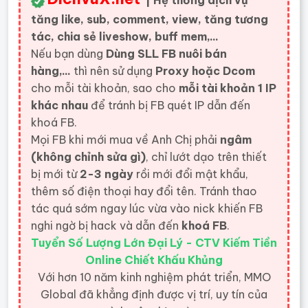
| Hệ thống dịch vụ
tăng like, sub, comment, view, tăng tương
tác, chia sẻ liveshow, buff mem,...
Nếu bạn dùng
Dùng SLL FB nuôi bán
hàng,...
thì nên sử dụng
Proxy hoặc Dcom
cho mỗi tài khoản, sao cho
mỗi tài khoản 1 IP
khác nhau
để tránh bị FB quét IP dẫn đến
khoá FB.
Mọi FB khi mới mua về Anh Chị phải
ngâm
(không chỉnh sửa gì)
, chỉ lướt dạo trên thiết
bị mới từ
2-3 ngày
rồi mới đổi mật khẩu,
thêm số điện thoại hay đổi tên. Tránh thao
tác quá sớm ngay lúc vừa vào nick khiến FB
nghi ngờ bị hack và dẫn đến
khoá FB
.
Tuyển Số Lượng Lớn Đại Lý - CTV Kiếm Tiền
Online Chiết Khấu Khủng
Với hơn 10 năm kinh nghiệm phát triển, MMO
Global đã khẳng định được vị trí, uy tín của