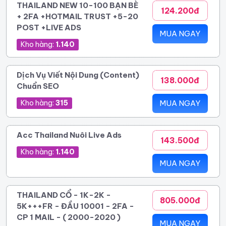
THAILAND NEW 10-100 BẠN BÈ
124.200đ
+ 2FA +HOTMAIL TRUST +5-20
POST +LIVE ADS
MUA NGAY
Kho hàng:
1.140
Dịch Vụ Viết Nội Dung (Content)
138.000đ
Chuẩn SEO
Kho hàng:
315
MUA NGAY
Acc Thailand Nuôi Live Ads
143.500đ
Kho hàng:
1.140
MUA NGAY
THAILAND CỔ - 1K-2K -
805.000đ
5K+++FR - ĐẦU 10001 - 2FA -
CP 1 MAIL - ( 2000-2020 )
MUA NGAY