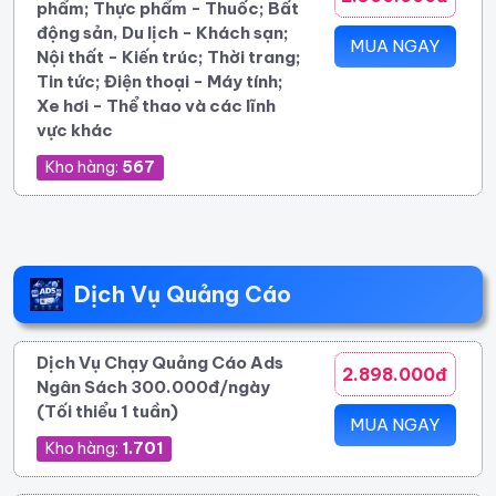
phẩm; Thực phẩm - Thuốc; Bất
động sản, Du lịch - Khách sạn;
MUA NGAY
Nội thất - Kiến trúc; Thời trang;
Tin tức; Điện thoại - Máy tính;
Xe hơi - Thể thao và các lĩnh
vực khác
Kho hàng:
567
Dịch Vụ Quảng Cáo
Dịch Vụ Chạy Quảng Cáo Ads
2.898.000đ
Ngân Sách 300.000đ/ngày
(Tối thiểu 1 tuần)
MUA NGAY
Kho hàng:
1.701