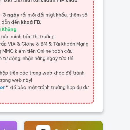
n, sao cho
mỗi tài khoản 1 IP khác
-3 ngày
rồi mới đổi mật khẩu, thêm số
và dẫn đến
khoá FB
.
u Khủng
 của mình trên thị trường
 cấp VIA & Clone & BM & Tài khoản Mạng
 MMO kiếm tiền Online toàn cầu.
 tự động, nhận hàng ngay tức thì.
hập trên các trang web khác để tránh
trang web này!
or
"
để bảo mật tránh trường hợp dư dư