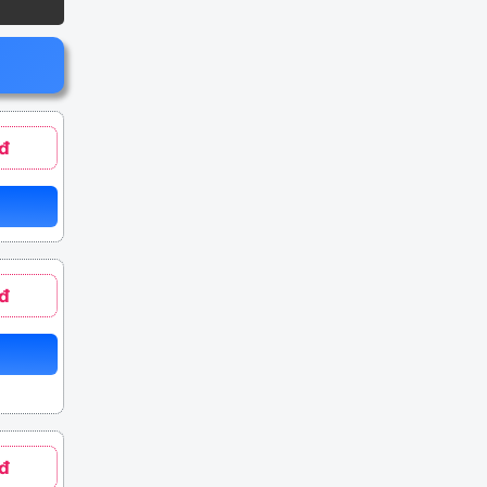
đ
đ
đ