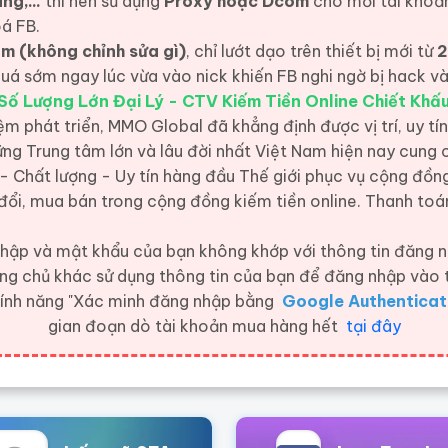
g,...
thì nên sử dụng
Proxy hoặc Dcom
cho mỗi tài khoả
oá FB.
m (không chỉnh sửa gì)
, chỉ lướt dạo trên thiết bị mới từ
2
 quá sớm ngay lúc vừa vào nick khiến FB nghi ngờ bị hack 
Số Lượng Lớn Đại Lý - CTV Kiếm Tiền Online Chiết Khấ
ệm phát triển, MMO Global đã khẳng định được vị trí, uy tín
ng Trung tâm lớn và lâu đời nhất Việt Nam hiện nay cung
 - Chất lượng - Uy tín hàng đầu Thế giới
phục vụ cộng đồng
đổi, mua bán trong cộng đồng kiếm tiền online. Thanh toán
ập và mật khẩu của bạn không khớp với thông tin đăng n
ang chủ khác sử dụng thông tin của bạn để đăng nhập vào 
 tính năng "Xác minh đăng nhập bằng
Google Authenticat
gian đoạn dò tài khoản mua hàng hết
tại đây