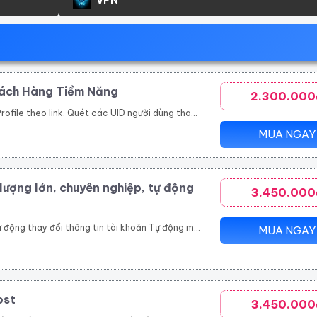
hách Hàng Tiềm Năng
2.300.000
bài viết trong group. Toàn bộ UID tương tác bài viết trên 1 page cộng đồng, page thương hiệu. Các bài viết được quét thường có lượng tương tác khủng. Ngoài đánh giá phản ứng người dùng (like/tym, giận dữ…), công cụ thu thập và phân tích comment khách hàng đưa ra đánh giá toàn diện nhất.
MUA NGAY
lượng lớn, chuyên nghiệp, tự động
3.450.000
viết livestream, like page, follow theo uid Xây dựng và copy ảnh nội dung tài khoản đang nuôi theo 1 tài khoản mẫu
MUA NGAY
ost
3.450.000