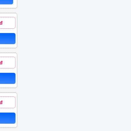
đ
đ
đ