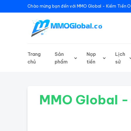
Chào mừng bạn đến với MMO Global - Kiếm Tiền O
Trang
Sản
Nạp
Lịch
chủ
phẩm
tiền
sử
MMO Global - 