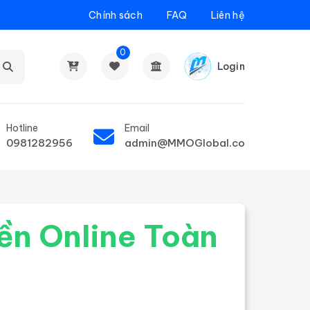
Chính sách
FAQ
Liên hệ
0
Login
Hotline
Email
0981282956
admin@MMOGlobal.co
ền Online Toàn