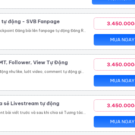
, tự động - SVB Fanpage
3.450.000
 fanpage tự động Đăng Reels tự động Tạo fanpage số lượng lớn
MUA NGAY
MT, Follower, View Tự Động
3.450.000
 tài khoản đã follow trước đó, giúp tăng sự kết nối và tương tác. Seeding Video và Tự Động Đăng Tải: SVB Tiktok cho phép seeding thông qua video và đăng tải tự động, giúp tiết kiệm thời gian và nâng cao hiệu suất.
MUA NGAY
a sẻ Livestream tự động
3.450.000
n tượng, thu hút với cộng đồng Tạo độ tin cậy cao với khách hàng, nâng cao thương hiệu sản phẩm Tự động tham gia nhóm theo danh sách UID Group có sẵn Công cụ không giới hạn nhóm tham gia Hỗ trợ chạy nhiều tài khoản cùng lúc nhanh chóng, tiện lợi
MUA NGAY