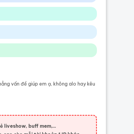
ẳng vấn đề giúp em ạ, không alo hay kêu
ẻ liveshow, buff mem,...