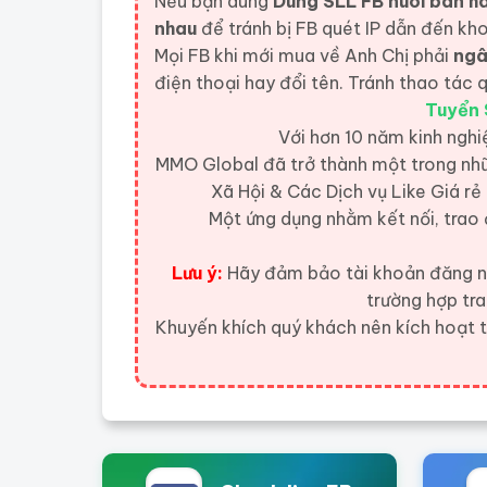
Nếu bạn dùng
Dùng SLL FB nuôi bán hàn
nhau
để tránh bị FB quét IP dẫn đến kh
Mọi FB khi mới mua về Anh Chị phải
ngâ
điện thoại hay đổi tên. Tránh thao tác
Tuyển 
Với hơn 10 năm kinh nghi
MMO Global đã trở thành một trong nhữ
Xã Hội & Các Dịch vụ Like Giá rẻ
Một ứng dụng nhằm kết nối, trao 
Lưu ý:
Hãy đảm bảo tài khoản đăng nh
trường hợp tr
Khuyến khích quý khách nên kích hoạt