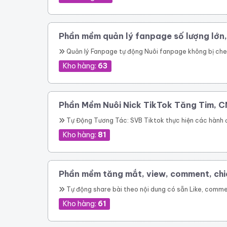
Phần mềm quản lý fanpage số lượng lớn
Quản lý Fanpage tự động Nuôi fanpage không bị checkpoint Đăng bài lên
Kho hàng:
63
Phần Mềm Nuôi Nick TikTok Tăng Tim, C
Tự Động Tương Tác: SVB Tiktok thực hiện các hành động như like, lướt video, comment tự động giống như người dùng thực thụ. Follow Theo UID: Tự động theo dõi tài khoản, UID tùy chọn một cách hiệu quả. Follow Lại Người Đã Follow: Tự động follow lại những
Kho hàng:
81
Phần mềm tăng mắt, view, comment, chi
Tự động share bài theo nội dung có sẵn Like, comment bài viết trước và sau khi chia sẻ Tương tác nhóm tự động trước khi share Share lên Profile cá nhân, nhóm tùy chọn mà bạn tham gia Hỗ trợ spin nội dung Kháng spam tự động khi share bài Tăng lượng người xem Livestream hiệu quả Gây ấ
Kho hàng:
61