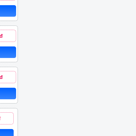
đ
đ
đ