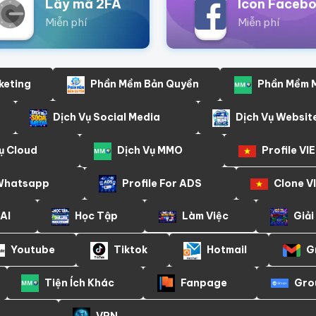
Lấy mã 2FA
Icon Faceb
Miễn phí
Miễn phí
keting
Phần Mềm Bản Quyền
Phần Mềm
Dịch Vụ Social Media
Dịch Vụ Websit
ụ Cloud
Dịch Vụ MMO
Profile VIE
 Whatsapp
Profile For ADS
Clone V
AI
Học Tập
Làm Việc
Giải
Youtube
Tiktok
Hotmail
G
Tiện Ích Khác
Fanpage
Gro
VPN