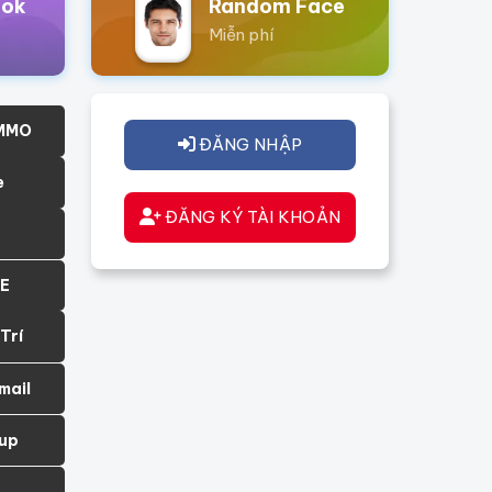
ook
Random Face
Miễn phí
 MMO
ĐĂNG NHẬP
e
ĐĂNG KÝ TÀI KHOẢN
IE
 Trí
mail
up