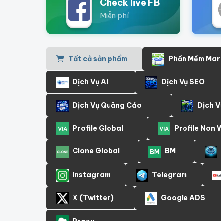
Check live FB
Miễn phí
Tất cả sản phẩm
Phần Mềm Mar
Dịch Vụ AI
Dịch Vụ SEO
Dịch Vụ Quảng Cáo
Dịch V
Profile Global
Profile Non
Clone Global
BM
Instagram
Telegram
X (Twitter)
Google ADS
Proxy