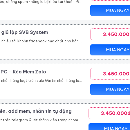
ch hàng, tiết kiệm thời gian hiệu quả Quản lí bài viết dễ dàng, thông minh Nhanh chóng đưa thông tin đến khách hàng trên nhiều kênh như group, fanpage, profile Là giải pháp marketing, quảng cáo, đăng tin bán hàng hoàn toàn tự động và chuyên nghiệp
MUA NGAY
 giả lập SVB System
3.450.000
tự động Tự động tham gia nhóm Thiết lập tương tác nick tự động Seeding video livestream bán hàng online Tăng view, tăng mắt xem, comment, chia sẻ livestream Nhắn tin đến khách hàng tiềm năng tự động
MUA NGAY
n PC - Kéo Mem Zalo
3.450.000
hanh chóng. Kết bạn zalo hàng loạt là tính năng giúp bạn thực hiện mục tiêu này. Với tính năng kết bạn zalo này, bạn có thể Kết bạn zalo theo danh sách SĐT có sẵn. Kết bạn zalo hàng loạt theo thành viên nhóm Tăng thành viên nhóm zalo nhanh chóng Mời bạn bè tham gia nhóm zalo theo danh sách bạn bè. Mời bạn bè tham gia nhóm zalo theo số điện thoại có sẵn.
MUA NGAY
ên, add mem, nhắn tin tự động
3.450.000
uét thành viên trong nhóm Tool telegram join nhóm tự động
MUA NGAY