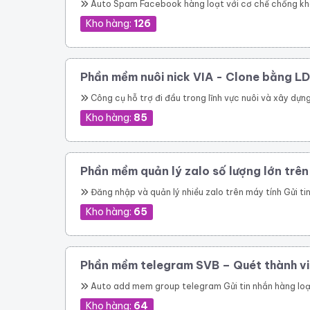
Auto Spam Facebook hàng loạt với cơ chế chống khóa, chống spam không lo bị khóa tài khoản. Đăng tin lên group, page, cmt group tự động nhanh chóng Spam inbox theo bạn bè, theo Uid. Giải quyết triệt để bài toán spam của Facebook Tiếp cận khách hàng tiềm năng nhanh chóng Dễ dàng chăm sóc khá
Kho hàng:
126
Phần mềm nuôi nick VIA - Clone bằng LD
Công cụ hỗ trợ đi đầu trong lĩnh vực nuôi và xây dựng nhiêu tài khoản facebook cực chất cho bán hàng online Quản lý nuôi nick tự động 1 nick trên 1 điện thoại ảo riêng biệt Đăng bài, comment tự động lên các hội nhóm Quản lí bạn bè 
Kho hàng:
85
Phần mềm quản lý zalo số lượng lớn trê
Đăng nhập và quản lý nhiều zalo trên máy tính Gửi tin nhắn hàng loạt trên zalo Gửi tin nhắn hàng loạt trên zalo theo danh bạ. Gửi tin nhắn zalo hàng loạt theo phân loại trên danh bạ. Gửi tin nhắn zalo hàng loạt, tự động vào các group. Gửi tin nhắn zalo tự động theo thành viên nhóm zalo nhanh chóng. Kết bạn zalo tự động số lượng lớn Phần mềm quản lý zalo còn giúp bạn tiếp cận hàng triệu khách hàng trên nền tảng n
Kho hàng:
65
Phần mềm telegram SVB – Quét thành vi
Auto add mem group telegram Gửi tin nhắn hàng loạt trên telegram Q
Kho hàng:
64