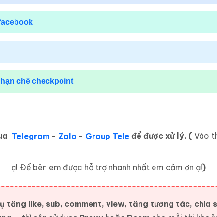
facebook
 hạn chế
checkpoint
qua
Telegram
-
Zalo
-
Group Tele
để được xử lý. (
Vào th
ạ! Để bên em được hỗ trợ nhanh nhất em cảm ơn ạ!
)
 tăng like, sub, comment, view, tăng tương tác, chia s