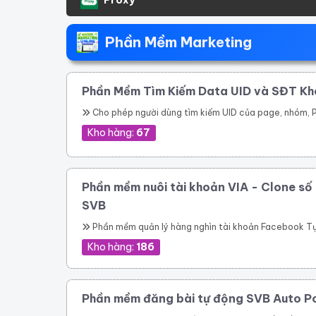
Phần Mềm Marketing
Phần Mềm Tìm Kiếm Data UID và SĐT K
Cho phép người dùng tìm kiếm UID của page, nhóm, Profile theo link. Quét các UID người dùng tham gia một nhóm Quét ID bài viết của một nhóm Cho phép quét UID tương tác của một bài viết bất kỳ trong group Thực hiện tìm kiếm nhóm, tên nhóm, thành viên nhóm, trạng thái nhóm theo từ khóa Quét UID của người dùng đã thực hiện tương tác vào các 
Kho hàng:
67
Phần mềm nuôi tài khoản VIA - Clone số 
SVB
Phần mềm quản lý hàng nghìn tài khoản Facebook Tự động thay đổi thông tin tài khoản Tự động mở khóa checkpoint Tự động seeding bài 
Kho hàng:
186
Phần mềm đăng bài tự động SVB Auto P