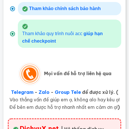
Tham khảo chính sách bảo hành
Tham khảo quy trình nuôi acc
giúp hạn
chế
checkpoint
Mọi vấn đề hỗ trợ liên hệ qua
Telegram
-
Zalo
-
Group Tele
để được xử lý. (
Vào thẳng vấn đề giúp em ạ, không alo hay kêu ạ!
Để bên em được hỗ trợ nhanh nhất em cảm ơn ạ!
)
DichvuX.net