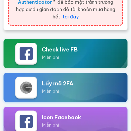
Authenticator
"
để bảo mật tránh trường
hợp dư dư gian đoạn dò tài khoản mua hàng
hết
tại đây
Check live FB
Miễn phí
Lấy mã 2FA
Miễn phí
Icon Facebook
Miễn phí