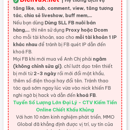
| Hệ thống dịch vụ
tăng like, sub, comment, view, tăng tương
tác, chia sẻ liveshow, buff mem,...
Nếu bạn dùng
Dùng SLL FB nuôi bán
hàng,...
thì nên sử dụng
Proxy hoặc Dcom
cho mỗi tài khoản, sao cho
mỗi tài khoản 1 IP
khác nhau
để tránh bị FB quét IP dẫn đến
khoá FB.
Mọi FB khi mới mua về Anh Chị phải
ngâm
(không chỉnh sửa gì)
, chỉ lướt dạo trên thiết
bị mới từ
2-3 ngày
rồi mới đổi mật khẩu,
thêm số điện thoại hay đổi tên. Tránh thao
tác quá sớm ngay lúc vừa vào nick khiến FB
nghi ngờ bị hack và dẫn đến
khoá FB
.
Tuyển Số Lượng Lớn Đại Lý - CTV Kiếm Tiền
Online Chiết Khấu Khủng
Với hơn 10 năm kinh nghiệm phát triển, MMO
Global đã khẳng định được vị trí, uy tín của