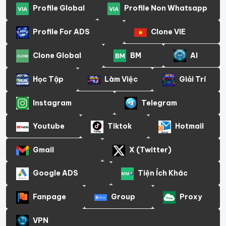
Profile Global
Profile Non Whatsapp
Profile For ADS
Clone VIE
Clone Global
BM
AI
Học Tập
Làm Việc
Giải Trí
Instagram
Telegram
Youtube
Tiktok
Hotmail
Gmail
X (Twitter)
Google ADS
Tiện Ích Khác
Fanpage
Group
Proxy
VPN