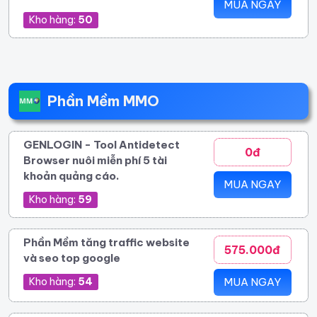
MUA NGAY
Kho hàng:
50
Phần Mềm MMO
GENLOGIN - Tool Antidetect
0đ
Browser nuôi miễn phí 5 tài
khoản quảng cáo.
MUA NGAY
Kho hàng:
59
Phần Mềm tăng traffic website
575.000đ
và seo top google
Kho hàng:
54
MUA NGAY