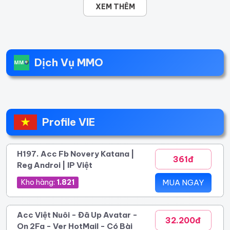
XEM THÊM
Dịch Vụ MMO
Profile VIE
H197. Acc Fb Novery Katana |
361đ
Reg Androi | IP Việt
Kho hàng:
1.821
MUA NGAY
Acc Việt Nuôi - Đã Up Avatar -
32.200đ
On 2Fa - Ver HotMail - Có Bài