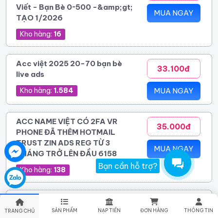
Viết - Bạn Bè 0~500 -&amp;gt;
MUA NGAY
TẠO 1/2026
Kho hàng:
16
Acc việt 2025 20-70 bạn bè
33.100đ
live ads
Kho hàng:
1.584
MUA NGAY
ACC NAME VIỆT CÓ 2FA VR
35.000đ
PHONE ĐÃ THÊM HOTMAIL
TRUST ZIN ADS REG TỪ 3
MUA NGAY
THÁNG TRỞ LÊN ĐẦU 6158
Bạn cần hỗ trợ?
Kho hàng:
138
M1.10 | VIA NAME VIỆT NGOẠI
45.600đ
LẪN LỘN. 0-10 BẠN BÈ (TỈ LỆ
SẢN PHẨM
NẠP TIỀN
ĐƠN HÀNG
THÔNG TIN
TRANG CHỦ