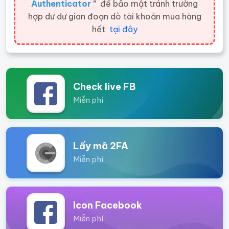
Authenticator
"
để bảo mật tránh trường
hợp dư dư gian đoạn dò tài khoản mua hàng
hết
tại đây
Check live FB
Miễn phí
Lấy mã 2FA
Miễn phí
Icon Facebook
Miễn phí