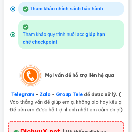
Tham khảo chính sách bảo hành
Tham khảo quy trình nuôi acc
giúp hạn
chế
checkpoint
Mọi vấn đề hỗ trợ liên hệ qua
Telegram
-
Zalo
-
Group Tele
để được xử lý. (
Vào thẳng vấn đề giúp em ạ, không alo hay kêu ạ!
Để bên em được hỗ trợ nhanh nhất em cảm ơn ạ!
)
DichvuX.net