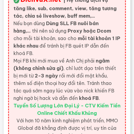
| Hệ thống dịch vụ
tăng like, sub, comment, view, tăng tương
tác, chia sẻ liveshow, buff mem,...
Nếu bạn dùng
Dùng SLL FB nuôi bán
hàng,...
thì nên sử dụng
Proxy hoặc Dcom
cho mỗi tài khoản, sao cho
mỗi tài khoản 1 IP
khác nhau
để tránh bị FB quét IP dẫn đến
khoá FB.
Mọi FB khi mới mua về Anh Chị phải
ngâm
(không chỉnh sửa gì)
, chỉ lướt dạo trên thiết
bị mới từ
2-3 ngày
rồi mới đổi mật khẩu,
thêm số điện thoại hay đổi tên. Tránh thao
tác quá sớm ngay lúc vừa vào nick khiến FB
nghi ngờ bị hack và dẫn đến
khoá FB
.
Tuyển Số Lượng Lớn Đại Lý - CTV Kiếm Tiền
Online Chiết Khấu Khủng
Với hơn 10 năm kinh nghiệm phát triển, MMO
Global đã khẳng định được vị trí, uy tín của