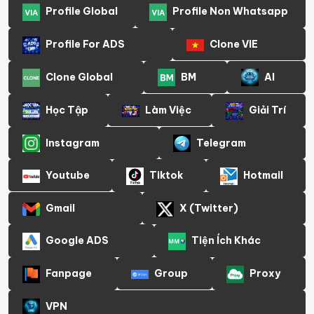
Profile Global
Profile Non Whatsapp
Profile For ADS
Clone VIE
Clone Global
BM
AI
Học Tập
Làm Việc
Giải Trí
Instagram
Telegram
Youtube
Tiktok
Hotmail
Gmail
X (Twitter)
Google ADS
Tiện Ích Khác
Fanpage
Group
Proxy
VPN