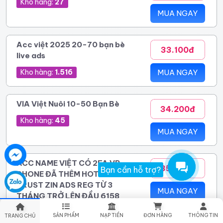
Kho hàng:
27
MUA NGAY
Acc việt 2025 20-70 bạn bè
33.100đ
live ads
Kho hàng:
1.516
MUA NGAY
VIA Việt Nuôi 10-50 Bạn Bè
34.200đ
Kho hàng:
45
MUA NGAY
ACC NAME VIỆT CÓ 2FA VR
35.000đ
Bạn cần hỗ trợ?
PHONE ĐÃ THÊM HOTMAIL
TRUST ZIN ADS REG TỪ 3
MUA NGAY
THÁNG TRỞ LÊN ĐẦU 6158
Kho hàng:
125
SẢN PHẨM
NẠP TIỀN
ĐƠN HÀNG
THÔNG TIN
TRANG CHỦ