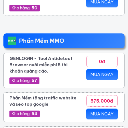
MUA NGAY
Kho hàng:
50
Phần Mềm MMO
GENLOGIN - Tool Antidetect
0đ
Browser nuôi miễn phí 5 tài
khoản quảng cáo.
MUA NGAY
Kho hàng:
57
Phần Mềm tăng traffic website
575.000đ
và seo top google
Kho hàng:
54
MUA NGAY