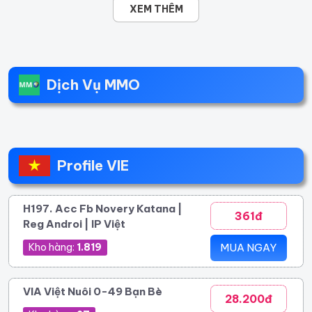
XEM THÊM
Dịch Vụ MMO
Profile VIE
H197. Acc Fb Novery Katana |
361đ
Reg Androi | IP Việt
Kho hàng:
1.819
MUA NGAY
VIA Việt Nuôi 0-49 Bạn Bè
28.200đ