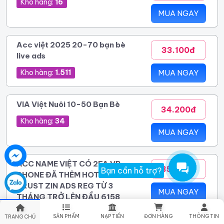
Kho hàng:
16
MUA NGAY
Acc việt 2025 20-70 bạn bè
33.100đ
live ads
Kho hàng:
1.511
MUA NGAY
VIA Việt Nuôi 10-50 Bạn Bè
34.200đ
Kho hàng:
34
MUA NGAY
ACC NAME VIỆT CÓ 2FA VR
35.000đ
Bạn cần hỗ trợ?
PHONE ĐÃ THÊM HOTMAIL
TRUST ZIN ADS REG TỪ 3
MUA NGAY
THÁNG TRỞ LÊN ĐẦU 6158
Kho hàng:
120
SẢN PHẨM
NẠP TIỀN
ĐƠN HÀNG
THÔNG TIN
TRANG CHỦ