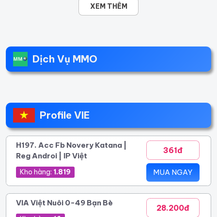
XEM THÊM
Dịch Vụ MMO
Profile VIE
H197. Acc Fb Novery Katana |
361đ
Reg Androi | IP Việt
Kho hàng:
1.819
MUA NGAY
VIA Việt Nuôi 0-49 Bạn Bè
28.200đ