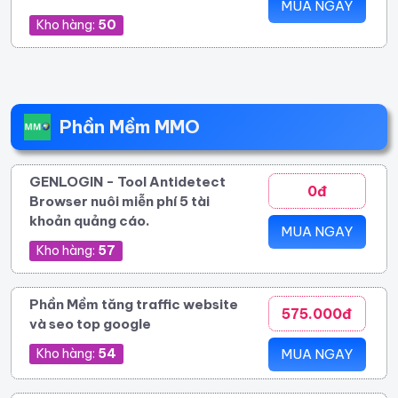
MUA NGAY
Kho hàng:
50
Phần Mềm MMO
GENLOGIN - Tool Antidetect
0đ
Browser nuôi miễn phí 5 tài
khoản quảng cáo.
MUA NGAY
Kho hàng:
57
Phần Mềm tăng traffic website
575.000đ
và seo top google
Kho hàng:
54
MUA NGAY