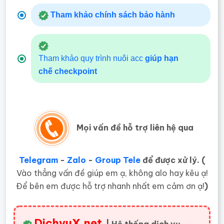
Tham khảo chính sách bảo hành
Tham khảo quy trình nuôi acc
giúp hạn
chế
checkpoint
Mọi vấn đề hỗ trợ liên hệ qua
Telegram
-
Zalo
-
Group Tele
để được xử lý. (
Vào thẳng vấn đề giúp em ạ, không alo hay kêu ạ!
Để bên em được hỗ trợ nhanh nhất em cảm ơn ạ!
)
DichvuX.net