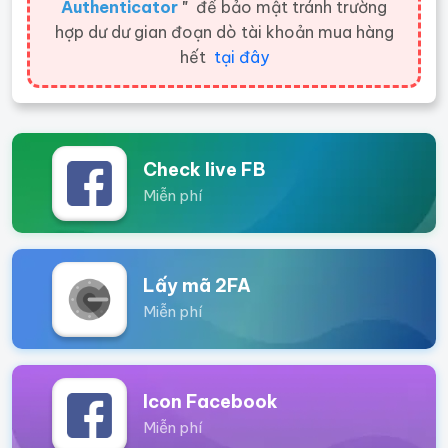
Authenticator
"
để bảo mật tránh trường
hợp dư dư gian đoạn dò tài khoản mua hàng
hết
tại đây
Check live FB
Miễn phí
Lấy mã 2FA
Miễn phí
Icon Facebook
Miễn phí