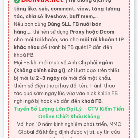
| Hệ thống dịch vụ
tăng like, sub, comment, view, tăng tương
tác, chia sẻ liveshow, buff mem,...
Nếu bạn dùng
Dùng SLL FB nuôi bán
hàng,...
thì nên sử dụng
Proxy hoặc Dcom
cho mỗi tài khoản, sao cho
mỗi tài khoản 1 IP
khác nhau
để tránh bị FB quét IP dẫn đến
khoá FB.
Mọi FB khi mới mua về Anh Chị phải
ngâm
(không chỉnh sửa gì)
, chỉ lướt dạo trên thiết
bị mới từ
2-3 ngày
rồi mới đổi mật khẩu,
thêm số điện thoại hay đổi tên. Tránh thao
tác quá sớm ngay lúc vừa vào nick khiến FB
nghi ngờ bị hack và dẫn đến
khoá FB
.
Tuyển Số Lượng Lớn Đại Lý - CTV Kiếm Tiền
Online Chiết Khấu Khủng
Với hơn 10 năm kinh nghiệm phát triển, MMO
Global đã khẳng định được vị trí, uy tín của