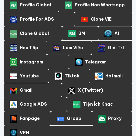
Profile Global
Profile Non Whatsapp
Profile For ADS
Clone VIE
Clone Global
BM
AI
Học Tập
Làm Việc
Giải Trí
Instagram
Telegram
Youtube
Tiktok
Hotmail
Gmail
X (Twitter)
Google ADS
Tiện Ích Khác
Fanpage
Group
Proxy
VPN