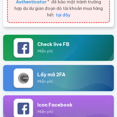
Authenticator
"
để bảo mật tránh trường
hợp dư dư gian đoạn dò tài khoản mua hàng
hết
tại đây
Check live FB
Miễn phí
Lấy mã 2FA
Miễn phí
Icon Facebook
Miễn phí