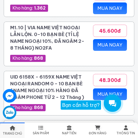
Kho hàng:
1.362
MUA NGAY
M1.10 | VIA NAME VIỆT NGOẠI
45.600đ
LẪN LỘN. 0-10 BẠN BÈ (TỈ LỆ
NAME NGOẠI 10%, ĐÃ NGÂM 2-
MUA NGAY
8 THÁNG) NO2FA
Kho hàng:
868
UID 6158X - 6159X NAME VIỆT
48.300đ
NGOẠI RANDOM 0 - 10 BẠN BÈ
( NAME NGOẠI 10% HÀNG ĐÃ
MUA NGAY
NGÂM PHONE TỪ 2 - 12 Tháng )
Bạn cần hỗ trợ?
Kho hàng:
868
Vie 2025 - 2026 - 2FA - add
60.400đ
hotmailtrust - cực trâu .Trên 18 Tuổi
SẢN PHẨM
NẠP TIỀN
ĐƠN HÀNG
THÔNG TIN
TRANG CHỦ