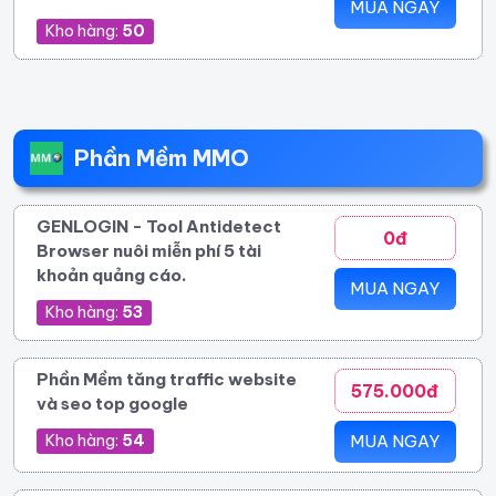
MUA NGAY
Kho hàng:
50
Phần Mềm MMO
GENLOGIN - Tool Antidetect
0đ
Browser nuôi miễn phí 5 tài
khoản quảng cáo.
MUA NGAY
Kho hàng:
53
Phần Mềm tăng traffic website
575.000đ
và seo top google
Kho hàng:
54
MUA NGAY