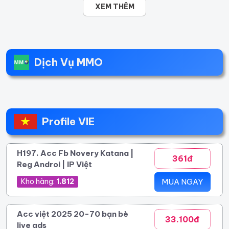
XEM THÊM
Dịch Vụ MMO
Profile VIE
H197. Acc Fb Novery Katana |
361đ
Reg Androi | IP Việt
Kho hàng:
1.812
MUA NGAY
Acc việt 2025 20-70 bạn bè
33.100đ
live ads