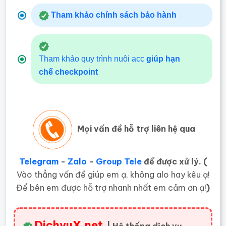
Tham khảo chính sách bảo hành
Tham khảo quy trình nuôi acc
giúp hạn
chế
checkpoint
Mọi vấn đề hỗ trợ liên hệ qua
Telegram
-
Zalo
-
Group Tele
để được xử lý. (
Vào thẳng vấn đề giúp em ạ, không alo hay kêu ạ!
Để bên em được hỗ trợ nhanh nhất em cảm ơn ạ!
)
DichvuX.net