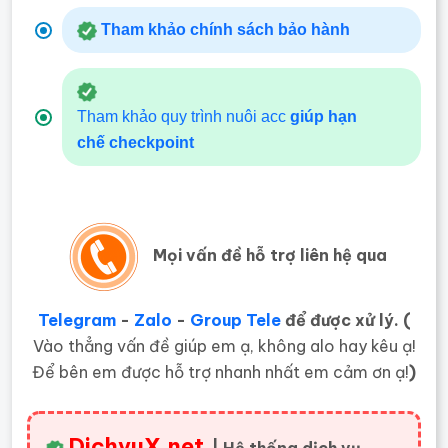
Tham khảo chính sách bảo hành
Tham khảo quy trình nuôi acc
giúp hạn
chế
checkpoint
Mọi vấn đề hỗ trợ liên hệ qua
Telegram
-
Zalo
-
Group Tele
để được xử lý. (
Vào thẳng vấn đề giúp em ạ, không alo hay kêu ạ!
Để bên em được hỗ trợ nhanh nhất em cảm ơn ạ!
)
DichvuX.net