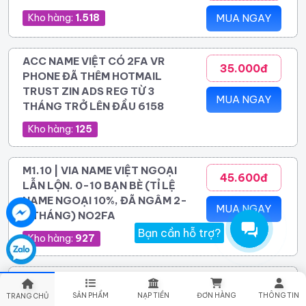
Kho hàng:
1.518
MUA NGAY
ACC NAME VIỆT CÓ 2FA VR
35.000đ
PHONE ĐÃ THÊM HOTMAIL
TRUST ZIN ADS REG TỪ 3
MUA NGAY
THÁNG TRỞ LÊN ĐẦU 6158
Kho hàng:
125
M1.10 | VIA NAME VIỆT NGOẠI
45.600đ
LẪN LỘN. 0-10 BẠN BÈ (TỈ LỆ
NAME NGOẠI 10%, ĐÃ NGÂM 2-
MUA NGAY
8 THÁNG) NO2FA
Bạn cần hỗ trợ?
Kho hàng:
927
UID 6158X - 6159X NAME VIỆT
48.300đ
NGOẠI RANDOM 0 - 10 BẠN BÈ
SẢN PHẨM
NẠP TIỀN
ĐƠN HÀNG
THÔNG TIN
TRANG CHỦ