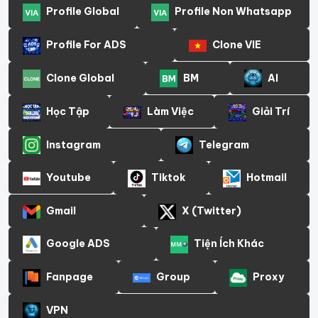
Profile Global
Profile Non Whatsapp
Profile For ADS
Clone VIE
Clone Global
BM
AI
Học Tập
Làm Việc
Giải Trí
Instagram
Telegram
Youtube
Tiktok
Hotmail
Gmail
X (Twitter)
Google ADS
Tiện Ích Khác
Fanpage
Group
Proxy
VPN