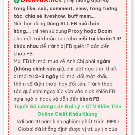
| Hệ thống dịch vụ
tăng like, sub, comment, view, tăng tương
tác, chia sẻ liveshow, buff mem,...
Nếu bạn dùng
Dùng SLL FB nuôi bán
hàng,...
thì nên sử dụng
Proxy hoặc Dcom
cho mỗi tài khoản, sao cho
mỗi tài khoản 1 IP
khác nhau
để tránh bị FB quét IP dẫn đến
khoá FB.
Mọi FB khi mới mua về Anh Chị phải
ngâm
(không chỉnh sửa gì)
, chỉ lướt dạo trên thiết
bị mới từ
2-3 ngày
rồi mới đổi mật khẩu,
thêm số điện thoại hay đổi tên. Tránh thao
tác quá sớm ngay lúc vừa vào nick khiến FB
nghi ngờ bị hack và dẫn đến
khoá FB
.
Tuyển Số Lượng Lớn Đại Lý - CTV Kiếm Tiền
Online Chiết Khấu Khủng
Với hơn 10 năm kinh nghiệm phát triển, MMO
Global đã khẳng định được vị trí, uy tín của