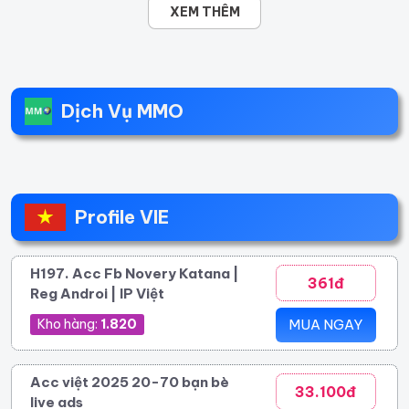
XEM THÊM
Dịch Vụ MMO
Profile VIE
H197. Acc Fb Novery Katana |
361đ
Reg Androi | IP Việt
Kho hàng:
1.820
MUA NGAY
Acc việt 2025 20-70 bạn bè
33.100đ
live ads