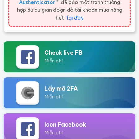
Authenticator
"
để bảo mật tránh trường
hợp dư dư gian đoạn dò tài khoản mua hàng
hết
tại đây
Check live FB
Miễn phí
Lấy mã 2FA
Miễn phí
Icon Facebook
Miễn phí