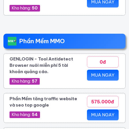
MUA NGAY
Kho hàng:
50
Phần Mềm MMO
GENLOGIN - Tool Antidetect
0đ
Browser nuôi miễn phí 5 tài
khoản quảng cáo.
MUA NGAY
Kho hàng:
57
Phần Mềm tăng traffic website
575.000đ
và seo top google
Kho hàng:
54
MUA NGAY