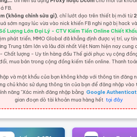
g,...
thì nên sử dụng
Proxy hoặc Dcom
cho mỗi tài khoả
oá FB.
m (không chỉnh sửa gì)
, chỉ lướt dạo trên thiết bị mới từ
2
 quá sớm ngay lúc vừa vào nick khiến FB nghi ngờ bị hack 
Số Lượng Lớn Đại Lý - CTV Kiếm Tiền Online Chiết Khấ
ệm phát triển, MMO Global đã khẳng định được vị trí, uy tín
ng Trung tâm lớn và lâu đời nhất Việt Nam hiện nay cung
 - Chất lượng - Uy tín hàng đầu Thế giới
phục vụ cộng đồng
đổi, mua bán trong cộng đồng kiếm tiền online. Thanh toán
ập và mật khẩu của bạn không khớp với thông tin đăng n
ang chủ khác sử dụng thông tin của bạn để đăng nhập vào 
 tính năng "Xác minh đăng nhập bằng
Google Authenticat
gian đoạn dò tài khoản mua hàng hết
tại đây