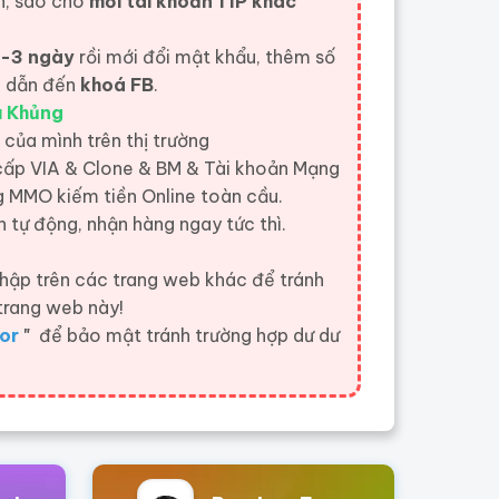
n, sao cho
mỗi tài khoản 1 IP khác
-3 ngày
rồi mới đổi mật khẩu, thêm số
và dẫn đến
khoá FB
.
u Khủng
 của mình trên thị trường
 cấp VIA & Clone & BM & Tài khoản Mạng
 MMO kiếm tiền Online toàn cầu.
 tự động, nhận hàng ngay tức thì.
hập trên các trang web khác để tránh
trang web này!
or
"
để bảo mật tránh trường hợp dư dư