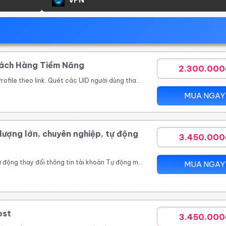
hách Hàng Tiềm Năng
2.300.000
bài viết trong group. Toàn bộ UID tương tác bài viết trên 1 page cộng đồng, page thương hiệu. Các bài viết được quét thường có lượng tương tác khủng. Ngoài đánh giá phản ứng người dùng (like/tym, giận dữ…), công cụ thu thập và phân tích comment khách hàng đưa ra đánh giá toàn diện nhất.
MUA NGAY
lượng lớn, chuyên nghiệp, tự động
3.450.000
viết livestream, like page, follow theo uid Xây dựng và copy ảnh nội dung tài khoản đang nuôi theo 1 tài khoản mẫu
MUA NGAY
ost
3.450.000