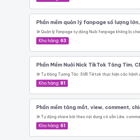
Phần mềm quản lý fanpage số lượng lớn
Quản lý Fanpage tự động Nuôi fanpage không bị checkpoint Đăng bài lên
Kho hàng:
63
Phần Mềm Nuôi Nick TikTok Tăng Tim, C
Tự Động Tương Tác: SVB Tiktok thực hiện các hành động như like, lướt video, comment tự động giống như người dùng thực thụ. Follow Theo UID: Tự động theo dõi tài khoản, UID tùy chọn một cách hiệu quả. Follow Lại Người Đã Follow: Tự động follow lại những
Kho hàng:
81
Phần mềm tăng mắt, view, comment, chi
Tự động share bài theo nội dung có sẵn Like, comment bài viết trước và sau khi chia sẻ Tương tác nhóm tự động trước khi share Share lên Profile cá nhân, nhóm tùy chọn mà bạn tham gia Hỗ trợ spin nội dung Kháng spam tự động khi share bài Tăng lượng người xem Livestream hiệu quả Gây ấ
Kho hàng:
61