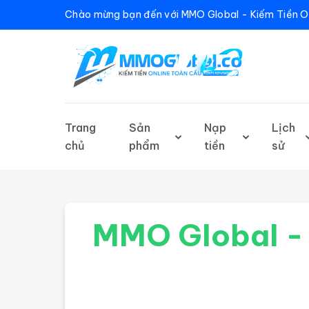
Chào mừng bạn đến với MMO Global - Kiếm Tiền O
Trang
Sản
Nạp
Lịch
chủ
phẩm
tiền
sử
MMO Global - 