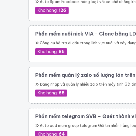
Auto Spam Facebook hàng loạt với cơ chế chống khóa, chống spam không lo bị khóa tài khoản. Đăng tin lên group, page, cmt group tự động nhanh chóng Spam inbox theo bạn bè, theo Uid. Giải quyết triệt để bài toán spam của Facebook Tiếp cận khách hàng tiềm năng nhanh chóng Dễ dàng chăm sóc khá
Kho hàng:
126
Phần mềm nuôi nick VIA - Clone bằng LD
Công cụ hỗ trợ đi đầu trong lĩnh vực nuôi và xây dựng nhiêu tài khoản facebook cực chất cho bán hàng online Quản lý nuôi nick tự động 1 nick trên 1 điện thoại ảo riêng biệt Đăng bài, comment tự động lên các hội nhóm Quản lí bạn bè 
Kho hàng:
85
Phần mềm quản lý zalo số lượng lớn trê
Đăng nhập và quản lý nhiều zalo trên máy tính Gửi tin nhắn hàng loạt trên zalo Gửi tin nhắn hàng loạt trên zalo theo danh bạ. Gửi tin nhắn zalo hàng loạt theo phân loại trên danh bạ. Gửi tin nhắn zalo hàng loạt, tự động vào các group. Gửi tin nhắn zalo tự động theo thành viên nhóm zalo nhanh chóng. Kết bạn zalo tự động số lượng lớn Phần mềm quản lý zalo còn giúp bạn tiếp cận hàng triệu khách hàng trên nền tảng n
Kho hàng:
65
Phần mềm telegram SVB – Quét thành vi
Auto add mem group telegram Gửi tin nhắn hàng loạt trên telegram Q
Kho hàng:
64