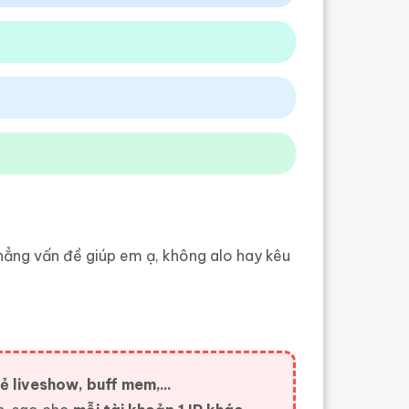
ẳng vấn đề giúp em ạ, không alo hay kêu
ẻ liveshow, buff mem,...