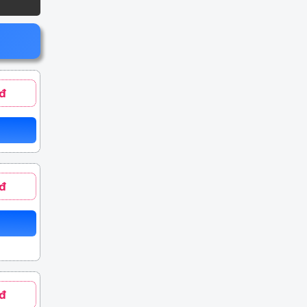
đ
đ
đ