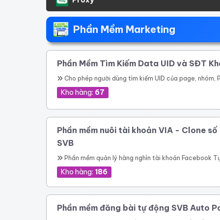
Phần Mềm Marketing
Phần Mềm Tìm Kiếm Data UID và SĐT K
Cho phép người dùng tìm kiếm UID của page, nhóm, Profile theo link. Quét các UID người dùng tham gia một nhóm Quét ID bài viết của một nhóm Cho phép quét UID tương tác của một bài viết bất kỳ trong group Thực hiện tìm kiếm nhóm, tên nhóm, thành viên nhóm, trạng thái nhóm theo từ khóa Quét UID của người dùng đã thực hiện tương tác vào các 
Kho hàng:
67
Phần mềm nuôi tài khoản VIA - Clone số 
SVB
Phần mềm quản lý hàng nghìn tài khoản Facebook Tự động thay đổi thông tin tài khoản Tự động mở khóa checkpoint Tự động seeding bài 
Kho hàng:
186
Phần mềm đăng bài tự động SVB Auto P