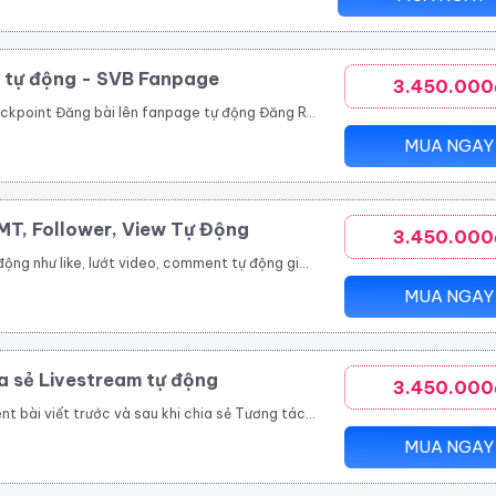
, tự động - SVB Fanpage
3.450.000
 fanpage tự động Đăng Reels tự động Tạo fanpage số lượng lớn
MUA NGAY
MT, Follower, View Tự Động
3.450.000
 tài khoản đã follow trước đó, giúp tăng sự kết nối và tương tác. Seeding Video và Tự Động Đăng Tải: SVB Tiktok cho phép seeding thông qua video và đăng tải tự động, giúp tiết kiệm thời gian và nâng cao hiệu suất.
MUA NGAY
a sẻ Livestream tự động
3.450.000
n tượng, thu hút với cộng đồng Tạo độ tin cậy cao với khách hàng, nâng cao thương hiệu sản phẩm Tự động tham gia nhóm theo danh sách UID Group có sẵn Công cụ không giới hạn nhóm tham gia Hỗ trợ chạy nhiều tài khoản cùng lúc nhanh chóng, tiện lợi
MUA NGAY