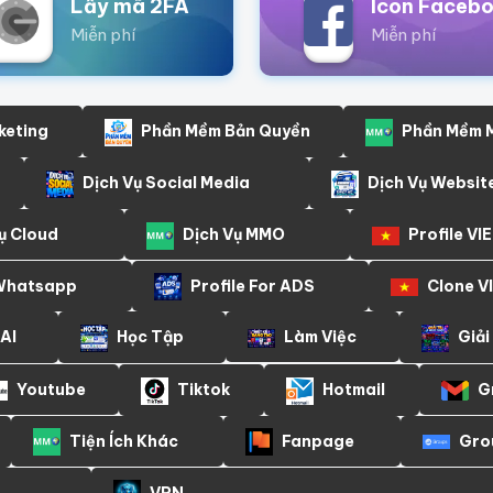
Lấy mã 2FA
Icon Faceb
Miễn phí
Miễn phí
keting
Phần Mềm Bản Quyền
Phần Mềm
Dịch Vụ Social Media
Dịch Vụ Websit
ụ Cloud
Dịch Vụ MMO
Profile VIE
 Whatsapp
Profile For ADS
Clone V
AI
Học Tập
Làm Việc
Giải
Youtube
Tiktok
Hotmail
G
Tiện Ích Khác
Fanpage
Gro
VPN