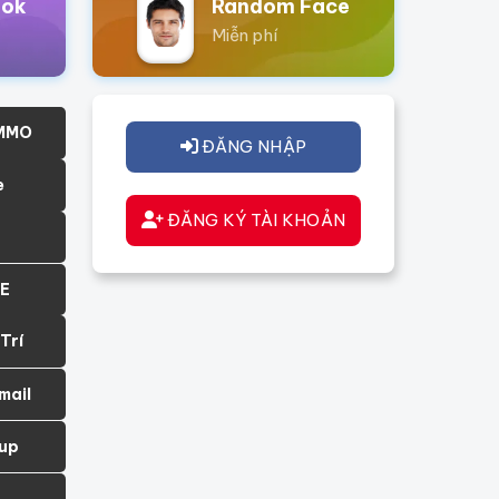
ook
Random Face
Miễn phí
 MMO
ĐĂNG NHẬP
e
ĐĂNG KÝ TÀI KHOẢN
IE
 Trí
mail
up