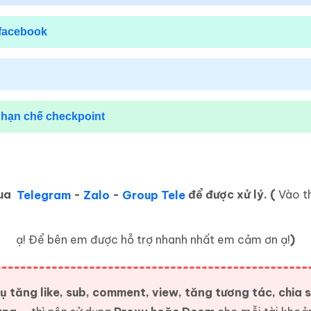
facebook
 hạn chế
checkpoint
qua
Telegram
-
Zalo
-
Group Tele
để được xử lý. (
Vào th
ạ! Để bên em được hỗ trợ nhanh nhất em cảm ơn ạ!
)
 tăng like, sub, comment, view, tăng tương tác, chia s