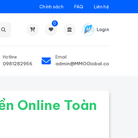
Chính sách
FAQ
Liên hệ
0
Login
Hotline
Email
0981282956
admin@MMOGlobal.co
ền Online Toàn