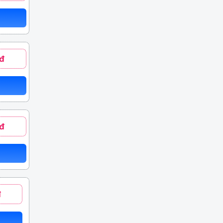
đ
đ
đ