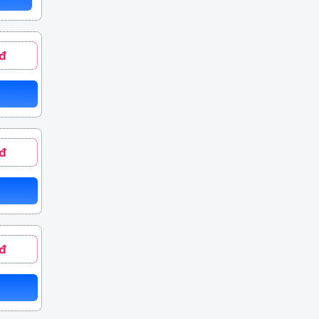
đ
đ
đ