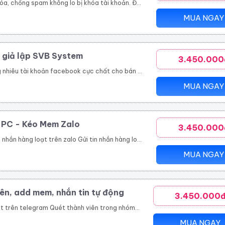
ch hàng, tiết kiệm thời gian hiệu quả Quản lí bài viết dễ dàng, thông minh Nhanh chóng đưa thông tin đến khách hàng trên nhiều kênh như group, fanpage, profile Là giải pháp marketing, quảng cáo, đăng tin bán hàng hoàn toàn tự động và chuyên nghiệp
MUA NGAY
 giả lập SVB System
3.450.000
tự động Tự động tham gia nhóm Thiết lập tương tác nick tự động Seeding video livestream bán hàng online Tăng view, tăng mắt xem, comment, chia sẻ livestream Nhắn tin đến khách hàng tiềm năng tự động
MUA NGAY
n PC - Kéo Mem Zalo
3.450.000
hanh chóng. Kết bạn zalo hàng loạt là tính năng giúp bạn thực hiện mục tiêu này. Với tính năng kết bạn zalo này, bạn có thể Kết bạn zalo theo danh sách SĐT có sẵn. Kết bạn zalo hàng loạt theo thành viên nhóm Tăng thành viên nhóm zalo nhanh chóng Mời bạn bè tham gia nhóm zalo theo danh sách bạn bè. Mời bạn bè tham gia nhóm zalo theo số điện thoại có sẵn.
MUA NGAY
ên, add mem, nhắn tin tự động
3.450.000
uét thành viên trong nhóm Tool telegram join nhóm tự động
MUA NGAY