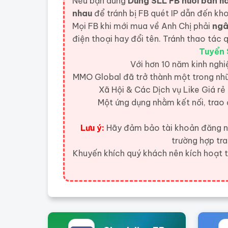
Nếu bạn dùng
Dùng SLL FB nuôi bán hàn
nhau
để tránh bị FB quét IP dẫn đến kh
Mọi FB khi mới mua về Anh Chị phải
ngâ
điện thoại hay đổi tên. Tránh thao tác
Tuyển 
Với hơn 10 năm kinh nghi
MMO Global đã trở thành một trong nhữ
Xã Hội & Các Dịch vụ Like Giá rẻ
Một ứng dụng nhằm kết nối, trao 
Lưu ý:
Hãy đảm bảo tài khoản đăng nh
trường hợp tr
Khuyến khích quý khách nên kích hoạt