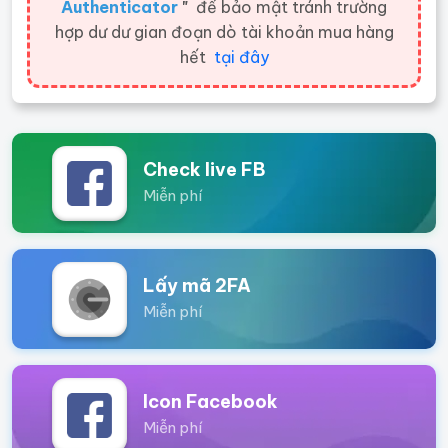
Authenticator
"
để bảo mật tránh trường
hợp dư dư gian đoạn dò tài khoản mua hàng
hết
tại đây
Check live FB
Miễn phí
Lấy mã 2FA
Miễn phí
Icon Facebook
Miễn phí