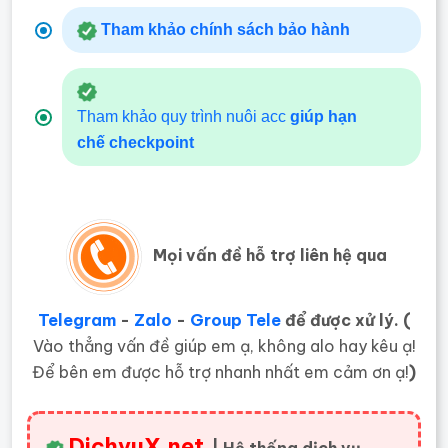
Tham khảo chính sách bảo hành
Tham khảo quy trình nuôi acc
giúp hạn
chế
checkpoint
Mọi vấn đề hỗ trợ liên hệ qua
Telegram
-
Zalo
-
Group Tele
để được xử lý. (
Vào thẳng vấn đề giúp em ạ, không alo hay kêu ạ!
Để bên em được hỗ trợ nhanh nhất em cảm ơn ạ!
)
DichvuX.net