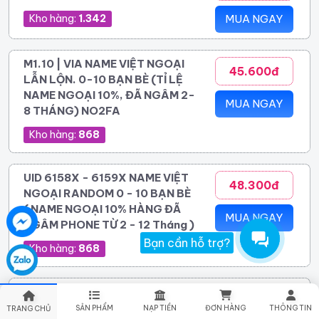
Kho hàng:
1.342
MUA NGAY
M1.10 | VIA NAME VIỆT NGOẠI
45.600đ
LẪN LỘN. 0-10 BẠN BÈ (TỈ LỆ
NAME NGOẠI 10%, ĐÃ NGÂM 2-
MUA NGAY
8 THÁNG) NO2FA
Kho hàng:
868
UID 6158X - 6159X NAME VIỆT
48.300đ
NGOẠI RANDOM 0 - 10 BẠN BÈ
( NAME NGOẠI 10% HÀNG ĐÃ
MUA NGAY
NGÂM PHONE TỪ 2 - 12 Tháng )
Bạn cần hỗ trợ?
Kho hàng:
868
Vie 2025 - 2026 - 2FA - add
60.400đ
hotmailtrust - cực trâu .Trên 18 Tuổi
SẢN PHẨM
NẠP TIỀN
ĐƠN HÀNG
THÔNG TIN
TRANG CHỦ