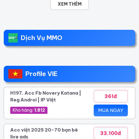
XEM THÊM
Dịch Vụ MMO
Profile VIE
H197. Acc Fb Novery Katana |
361đ
Reg Androi | IP Việt
Kho hàng:
1.812
MUA NGAY
Acc việt 2025 20-70 bạn bè
33.100đ
live ads