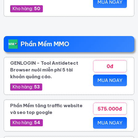
MUA NGAY
Kho hàng:
50
Phần Mềm MMO
GENLOGIN - Tool Antidetect
0đ
Browser nuôi miễn phí 5 tài
khoản quảng cáo.
MUA NGAY
Kho hàng:
53
Phần Mềm tăng traffic website
575.000đ
và seo top google
Kho hàng:
54
MUA NGAY