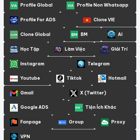
Profile Global
Profile Non Whatsapp
Profile For ADS
Clone VIE
Clone Global
BM
AI
Học Tập
Làm Việc
Giải Trí
Instagram
Telegram
Youtube
Tiktok
Hotmail
Gmail
X (Twitter)
Google ADS
Tiện Ích Khác
Fanpage
Group
Proxy
VPN