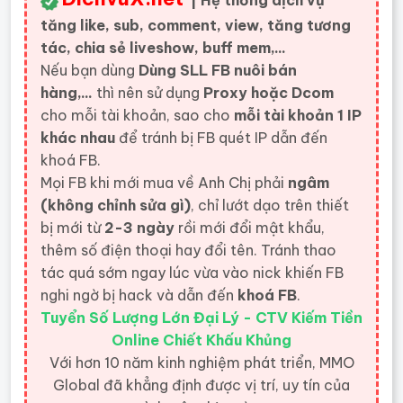
| Hệ thống dịch vụ
tăng like, sub, comment, view, tăng tương
tác, chia sẻ liveshow, buff mem,...
Nếu bạn dùng
Dùng SLL FB nuôi bán
hàng,...
thì nên sử dụng
Proxy hoặc Dcom
cho mỗi tài khoản, sao cho
mỗi tài khoản 1 IP
khác nhau
để tránh bị FB quét IP dẫn đến
khoá FB.
Mọi FB khi mới mua về Anh Chị phải
ngâm
(không chỉnh sửa gì)
, chỉ lướt dạo trên thiết
bị mới từ
2-3 ngày
rồi mới đổi mật khẩu,
thêm số điện thoại hay đổi tên. Tránh thao
tác quá sớm ngay lúc vừa vào nick khiến FB
nghi ngờ bị hack và dẫn đến
khoá FB
.
Tuyển Số Lượng Lớn Đại Lý - CTV Kiếm Tiền
Online Chiết Khấu Khủng
Với hơn 10 năm kinh nghiệm phát triển, MMO
Global đã khẳng định được vị trí, uy tín của