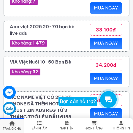
Kho hàng:
7
MUA NGAY
Acc việt 2025 20-70 bạn bè
33.100đ
live ads
Kho hàng:
1.479
MUA NGAY
VIA Việt Nuôi 10-50 Bạn Bè
34.200đ
Kho hàng:
32
MUA NGAY
ACC NAME VIỆT CÓ 2FA VR
35.000đ
Bạn cần hỗ trợ?
PHONE ĐÃ THÊM HOTMAIL
TRUST ZIN ADS REG TỪ 3
MUA NGAY
THÁNG TRỞ LÊN ĐẦU 6158
Kho hàng:
88
SẢN PHẨM
NẠP TIỀN
ĐƠN HÀNG
THÔNG TIN
TRANG CHỦ