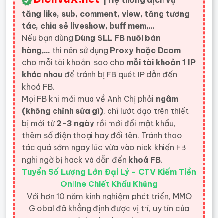
| Hệ thống dịch vụ
tăng like, sub, comment, view, tăng tương
tác, chia sẻ liveshow, buff mem,...
Nếu bạn dùng
Dùng SLL FB nuôi bán
hàng,...
thì nên sử dụng
Proxy hoặc Dcom
cho mỗi tài khoản, sao cho
mỗi tài khoản 1 IP
khác nhau
để tránh bị FB quét IP dẫn đến
khoá FB.
Mọi FB khi mới mua về Anh Chị phải
ngâm
(không chỉnh sửa gì)
, chỉ lướt dạo trên thiết
bị mới từ
2-3 ngày
rồi mới đổi mật khẩu,
thêm số điện thoại hay đổi tên. Tránh thao
tác quá sớm ngay lúc vừa vào nick khiến FB
nghi ngờ bị hack và dẫn đến
khoá FB
.
Tuyển Số Lượng Lớn Đại Lý - CTV Kiếm Tiền
Online Chiết Khấu Khủng
Với hơn 10 năm kinh nghiệm phát triển, MMO
Global đã khẳng định được vị trí, uy tín của