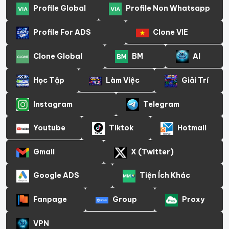
Profile Global
Profile Non Whatsapp
Profile For ADS
Clone VIE
Clone Global
BM
AI
Học Tập
Làm Việc
Giải Trí
Instagram
Telegram
Youtube
Tiktok
Hotmail
Gmail
X (Twitter)
Google ADS
Tiện Ích Khác
Fanpage
Group
Proxy
VPN