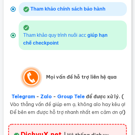
Tham khảo chính sách bảo hành
Tham khảo quy trình nuôi acc
giúp hạn
chế
checkpoint
Mọi vấn đề hỗ trợ liên hệ qua
Telegram
-
Zalo
-
Group Tele
để được xử lý. (
Vào thẳng vấn đề giúp em ạ, không alo hay kêu ạ!
Để bên em được hỗ trợ nhanh nhất em cảm ơn ạ!
)
DichvuX.net