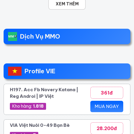
XEM THÊM
Dịch Vụ MMO
Profile VIE
H197. Acc Fb Novery Katana |
361đ
Reg Androi | IP Việt
Kho hàng:
1.818
MUA NGAY
VIA Việt Nuôi 0-49 Bạn Bè
28.200đ