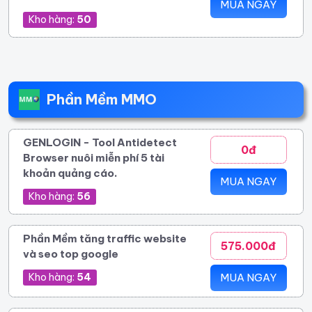
MUA NGAY
Kho hàng:
50
Phần Mềm MMO
GENLOGIN - Tool Antidetect
0đ
Browser nuôi miễn phí 5 tài
khoản quảng cáo.
MUA NGAY
Kho hàng:
56
Phần Mềm tăng traffic website
575.000đ
và seo top google
Kho hàng:
54
MUA NGAY