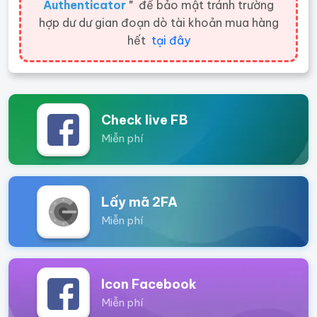
Authenticator
"
để bảo mật tránh trường
hợp dư dư gian đoạn dò tài khoản mua hàng
hết
tại đây
Check live FB
Miễn phí
Lấy mã 2FA
Miễn phí
Icon Facebook
Miễn phí