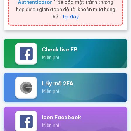
Authenticator
"
để bảo mật tránh trường
hợp dư dư gian đoạn dò tài khoản mua hàng
hết
tại đây
Check live FB
Miễn phí
Lấy mã 2FA
Miễn phí
Icon Facebook
Miễn phí