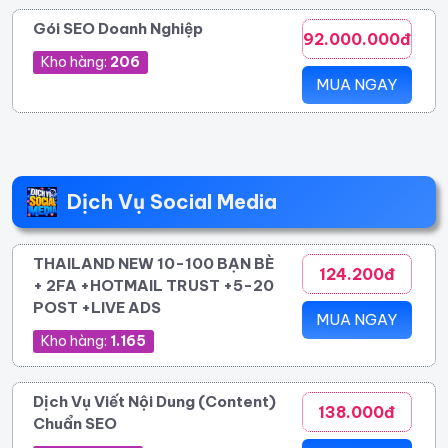
Gói SEO Doanh Nghiệp
92.000.000đ
Kho hàng:
206
MUA NGAY
Dịch Vụ Social Media
THAILAND NEW 10-100 BẠN BÈ
124.200đ
+ 2FA +HOTMAIL TRUST +5-20
POST +LIVE ADS
MUA NGAY
Kho hàng:
1.165
Dịch Vụ Viết Nội Dung (Content)
138.000đ
Chuẩn SEO