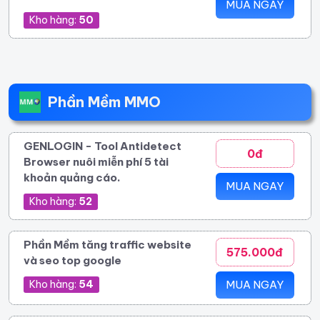
MUA NGAY
Kho hàng:
50
Phần Mềm MMO
GENLOGIN - Tool Antidetect
0đ
Browser nuôi miễn phí 5 tài
khoản quảng cáo.
MUA NGAY
Kho hàng:
52
Phần Mềm tăng traffic website
575.000đ
và seo top google
Kho hàng:
54
MUA NGAY