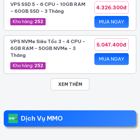
VPS SSD 5 - 6 CPU - 10GB RAM
4.326.300đ
- 60GB SSD - 3 Tháng
Kho hàng:
252
MUA NGAY
VPS NVMe Siêu Tốc 3 - 4 CPU -
5.047.400đ
6GB RAM - 50GB NVMe - 3
Tháng
MUA NGAY
Kho hàng:
252
XEM THÊM
Dịch Vụ MMO