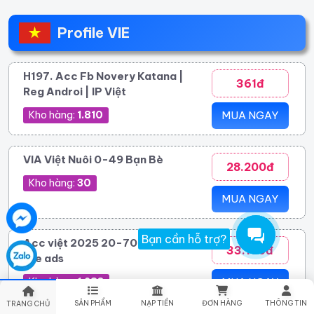
Profile VIE
H197. Acc Fb Novery Katana |
361đ
Reg Androi | IP Việt
Kho hàng:
1.810
MUA NGAY
VIA Việt Nuôi 0-49 Bạn Bè
28.200đ
Kho hàng:
30
MUA NGAY
Bạn cần hỗ trợ?
Acc việt 2025 20-70 bạn bè
33.100đ
live ads
Kho hàng:
1.283
MUA NGAY
SẢN PHẨM
NẠP TIỀN
ĐƠN HÀNG
THÔNG TIN
TRANG CHỦ