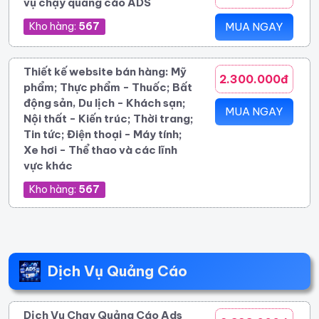
vụ chạy quảng cáo ADS
Kho hàng:
567
MUA NGAY
Thiết kế website bán hàng: Mỹ
2.300.000đ
phẩm; Thực phẩm - Thuốc; Bất
động sản, Du lịch - Khách sạn;
MUA NGAY
Nội thất - Kiến trúc; Thời trang;
Tin tức; Điện thoại - Máy tính;
Xe hơi - Thể thao và các lĩnh
vực khác
Kho hàng:
567
Dịch Vụ Quảng Cáo
Dịch Vụ Chạy Quảng Cáo Ads