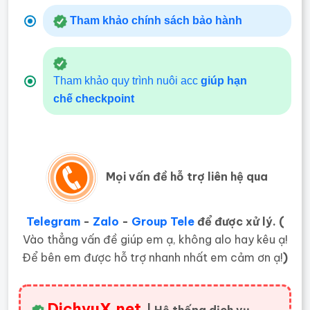
Tham khảo chính sách bảo hành
Tham khảo quy trình nuôi acc
giúp hạn
chế
checkpoint
Mọi vấn đề hỗ trợ liên hệ qua
Telegram
-
Zalo
-
Group Tele
để được xử lý. (
Vào thẳng vấn đề giúp em ạ, không alo hay kêu ạ!
Để bên em được hỗ trợ nhanh nhất em cảm ơn ạ!
)
DichvuX.net