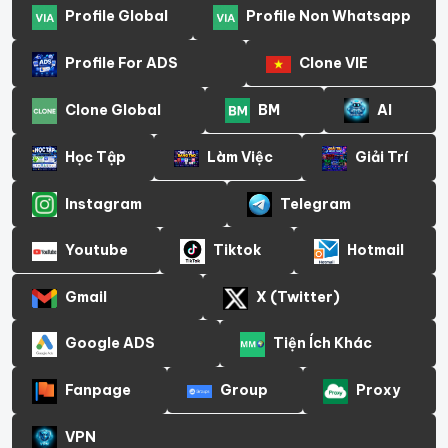
Profile Global
Profile Non Whatsapp
Profile For ADS
Clone VIE
Clone Global
BM
AI
Học Tập
Làm Việc
Giải Trí
Instagram
Telegram
Youtube
Tiktok
Hotmail
Gmail
X (Twitter)
Google ADS
Tiện Ích Khác
Fanpage
Group
Proxy
VPN