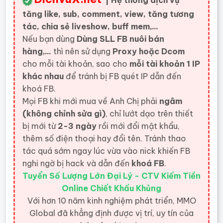
| Hệ thống dịch vụ
tăng like, sub, comment, view, tăng tương
tác, chia sẻ liveshow, buff mem,...
Nếu bạn dùng
Dùng SLL FB nuôi bán
hàng,...
thì nên sử dụng
Proxy hoặc Dcom
cho mỗi tài khoản, sao cho
mỗi tài khoản 1 IP
khác nhau
để tránh bị FB quét IP dẫn đến
khoá FB.
Mọi FB khi mới mua về Anh Chị phải
ngâm
(không chỉnh sửa gì)
, chỉ lướt dạo trên thiết
bị mới từ
2-3 ngày
rồi mới đổi mật khẩu,
thêm số điện thoại hay đổi tên. Tránh thao
tác quá sớm ngay lúc vừa vào nick khiến FB
nghi ngờ bị hack và dẫn đến
khoá FB
.
Tuyển Số Lượng Lớn Đại Lý - CTV Kiếm Tiền
Online Chiết Khấu Khủng
Với hơn 10 năm kinh nghiệm phát triển, MMO
Global đã khẳng định được vị trí, uy tín của