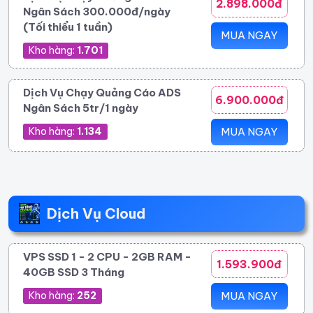
2.898.000đ
Ngân Sách 300.000đ/ngày
(Tối thiểu 1 tuần)
MUA NGAY
Kho hàng:
1.701
Dịch Vụ Chạy Quảng Cáo ADS
6.900.000đ
Ngân Sách 5tr/1 ngày
Kho hàng:
1.134
MUA NGAY
Dịch Vụ Cloud
VPS SSD 1 - 2 CPU - 2GB RAM -
1.593.900đ
40GB SSD 3 Tháng
Kho hàng:
252
MUA NGAY