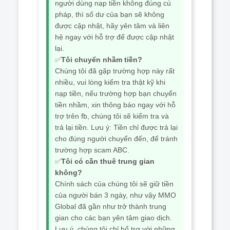
người dùng nạp tiền không đúng cú
pháp, thì số dư của bạn sẽ không
được cập nhật, hãy yên tâm và liên
hệ ngay với hỗ trợ để được cập nhật
lại.
✅
Tôi chuyển nhầm tiền?
Chúng tôi đã gặp trường hợp này rất
nhiều, vui lòng kiểm tra thật kỹ khi
nạp tiền, nếu trường hợp bạn chuyển
tiền nhầm, xin thông báo ngay với hỗ
trợ trên fb, chúng tôi sẽ kiểm tra và
trả lại tiền. Lưu ý: Tiền chỉ được trả lại
cho đúng người chuyển đến, để tránh
trường hợp scam ABC.
✅
Tôi có cần thuê trung gian
không?
Chính sách của chúng tôi sẽ giữ tiền
của người bán 3 ngày, như vậy MMO
Global đã gần như trở thành trung
gian cho các bạn yên tâm giao dịch.
Lưu ý, chúng tôi chỉ hổ trợ với những