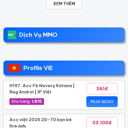
XEM THÊM
Dịch Vụ MMO
Profile VIE
H197. Acc Fb Novery Katana |
361đ
Reg Androi | IP Việt
Kho hàng:
1.815
MUA NGAY
Acc việt 2025 20-70 bạn bè
33.100đ
live ads