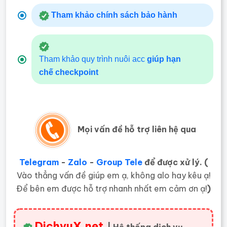
Tham khảo chính sách bảo hành
Tham khảo quy trình nuôi acc
giúp hạn
chế
checkpoint
Mọi vấn đề hỗ trợ liên hệ qua
Telegram
-
Zalo
-
Group Tele
để được xử lý. (
Vào thẳng vấn đề giúp em ạ, không alo hay kêu ạ!
Để bên em được hỗ trợ nhanh nhất em cảm ơn ạ!
)
DichvuX.net