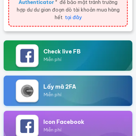
Authenticator
"
để bảo mật tránh trường
hợp dư dư gian đoạn dò tài khoản mua hàng
hết
tại đây
Check live FB
Miễn phí
Lấy mã 2FA
Miễn phí
Icon Facebook
Miễn phí