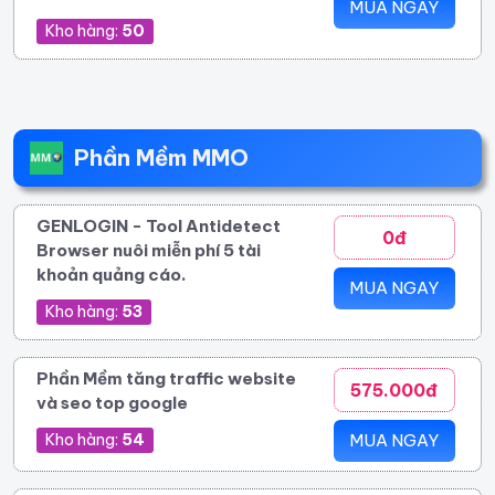
MUA NGAY
Kho hàng:
50
Phần Mềm MMO
GENLOGIN - Tool Antidetect
0đ
Browser nuôi miễn phí 5 tài
khoản quảng cáo.
MUA NGAY
Kho hàng:
53
Phần Mềm tăng traffic website
575.000đ
và seo top google
Kho hàng:
54
MUA NGAY