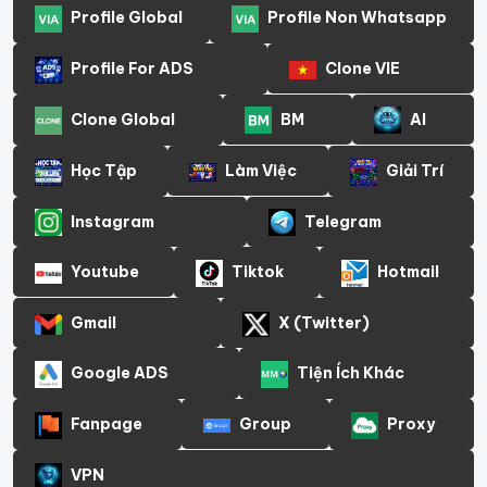
Profile Global
Profile Non Whatsapp
Profile For ADS
Clone VIE
Clone Global
BM
AI
Học Tập
Làm Việc
Giải Trí
Instagram
Telegram
Youtube
Tiktok
Hotmail
Gmail
X (Twitter)
Google ADS
Tiện Ích Khác
Fanpage
Group
Proxy
VPN