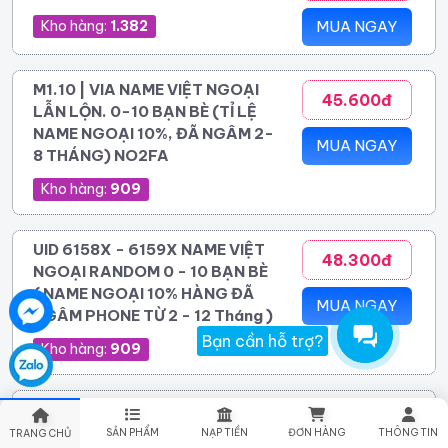
Kho hàng:
1.382
MUA NGAY
M1.10 | VIA NAME VIỆT NGOẠI
45.600đ
LẪN LỘN. 0-10 BẠN BÈ (TỈ LỆ
NAME NGOẠI 10%, ĐÃ NGÂM 2-
MUA NGAY
8 THÁNG) NO2FA
Kho hàng:
909
UID 6158X - 6159X NAME VIỆT
48.300đ
NGOẠI RANDOM 0 - 10 BẠN BÈ
( NAME NGOẠI 10% HÀNG ĐÃ
MUA NGAY
NGÂM PHONE TỪ 2 - 12 Tháng )
Bạn cần hỗ trợ?
Kho hàng:
909
Vie 2025 - 2026 - 2FA - add
60.400đ
hotmailtrust - cực trâu .Trên 18 Tuổi
SẢN PHẨM
NẠP TIỀN
ĐƠN HÀNG
THÔNG TIN
TRANG CHỦ