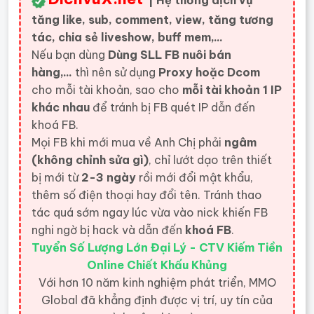
| Hệ thống dịch vụ
tăng like, sub, comment, view, tăng tương
tác, chia sẻ liveshow, buff mem,...
Nếu bạn dùng
Dùng SLL FB nuôi bán
hàng,...
thì nên sử dụng
Proxy hoặc Dcom
cho mỗi tài khoản, sao cho
mỗi tài khoản 1 IP
khác nhau
để tránh bị FB quét IP dẫn đến
khoá FB.
Mọi FB khi mới mua về Anh Chị phải
ngâm
(không chỉnh sửa gì)
, chỉ lướt dạo trên thiết
bị mới từ
2-3 ngày
rồi mới đổi mật khẩu,
thêm số điện thoại hay đổi tên. Tránh thao
tác quá sớm ngay lúc vừa vào nick khiến FB
nghi ngờ bị hack và dẫn đến
khoá FB
.
Tuyển Số Lượng Lớn Đại Lý - CTV Kiếm Tiền
Online Chiết Khấu Khủng
Với hơn 10 năm kinh nghiệm phát triển, MMO
Global đã khẳng định được vị trí, uy tín của