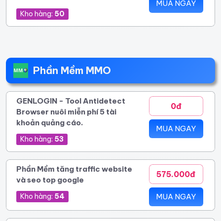
MUA NGAY
Kho hàng:
50
Phần Mềm MMO
GENLOGIN - Tool Antidetect
0đ
Browser nuôi miễn phí 5 tài
khoản quảng cáo.
MUA NGAY
Kho hàng:
53
Phần Mềm tăng traffic website
575.000đ
và seo top google
Kho hàng:
54
MUA NGAY