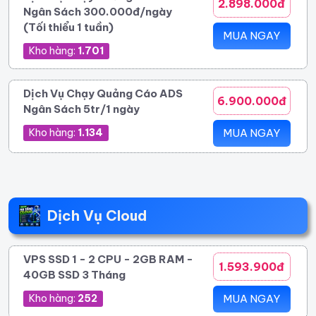
2.898.000đ
Ngân Sách 300.000đ/ngày
(Tối thiểu 1 tuần)
MUA NGAY
Kho hàng:
1.701
Dịch Vụ Chạy Quảng Cáo ADS
6.900.000đ
Ngân Sách 5tr/1 ngày
Kho hàng:
1.134
MUA NGAY
Dịch Vụ Cloud
VPS SSD 1 - 2 CPU - 2GB RAM -
1.593.900đ
40GB SSD 3 Tháng
Kho hàng:
252
MUA NGAY