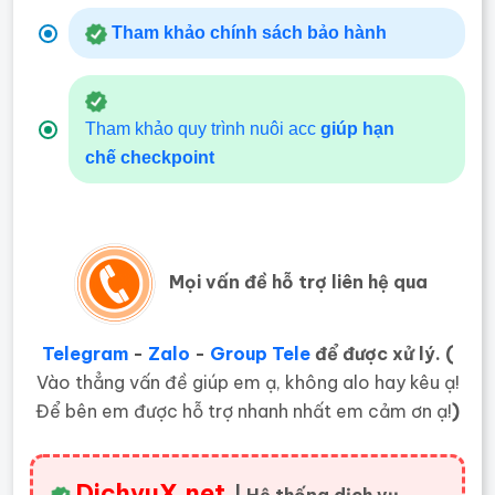
Tham khảo chính sách bảo hành
Tham khảo quy trình nuôi acc
giúp hạn
chế
checkpoint
Mọi vấn đề hỗ trợ liên hệ qua
Telegram
-
Zalo
-
Group Tele
để được xử lý. (
Vào thẳng vấn đề giúp em ạ, không alo hay kêu ạ!
Để bên em được hỗ trợ nhanh nhất em cảm ơn ạ!
)
DichvuX.net