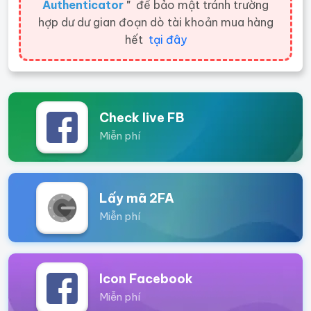
Authenticator
"
để bảo mật tránh trường
hợp dư dư gian đoạn dò tài khoản mua hàng
hết
tại đây
Check live FB
Miễn phí
Lấy mã 2FA
Miễn phí
Icon Facebook
Miễn phí