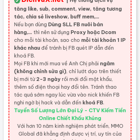
| Hệ thống dịch vụ
tăng like, sub, comment, view, tăng tương
tác, chia sẻ liveshow, buff mem,...
Nếu bạn dùng
Dùng SLL FB nuôi bán
hàng,...
thì nên sử dụng
Proxy hoặc Dcom
cho mỗi tài khoản, sao cho
mỗi tài khoản 1 IP
khác nhau
để tránh bị FB quét IP dẫn đến
khoá FB.
Mọi FB khi mới mua về Anh Chị phải
ngâm
(không chỉnh sửa gì)
, chỉ lướt dạo trên thiết
bị mới từ
2-3 ngày
rồi mới đổi mật khẩu,
thêm số điện thoại hay đổi tên. Tránh thao
tác quá sớm ngay lúc vừa vào nick khiến FB
nghi ngờ bị hack và dẫn đến
khoá FB
.
Tuyển Số Lượng Lớn Đại Lý - CTV Kiếm Tiền
Online Chiết Khấu Khủng
Với hơn 10 năm kinh nghiệm phát triển, MMO
Global đã khẳng định được vị trí, uy tín của