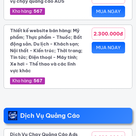
vụ chạy quảng cáo ADS
Kho hàng:
567
MUA NGAY
Thiết kế website bán hàng: Mỹ
2.300.000đ
phẩm; Thực phẩm - Thuốc; Bất
động sản, Du lịch - Khách sạn;
MUA NGAY
Nội thất - Kiến trúc; Thời trang;
Tin tức; Điện thoại - Máy tính;
Xe hơi - Thể thao và các lĩnh
vực khác
Kho hàng:
567
Dịch Vụ Quảng Cáo
Dịch Vụ Chạy Quảng Cáo Ads