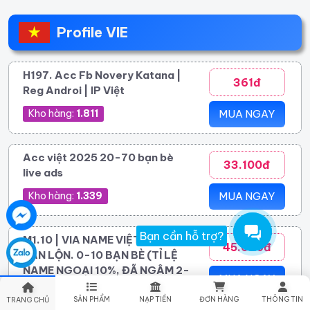
Profile VIE
H197. Acc Fb Novery Katana |
361đ
Reg Androi | IP Việt
Kho hàng:
1.811
MUA NGAY
Acc việt 2025 20-70 bạn bè
33.100đ
live ads
Kho hàng:
1.339
MUA NGAY
Bạn cần hỗ trợ?
M1.10 | VIA NAME VIỆT NGOẠI
45.600đ
LẪN LỘN. 0-10 BẠN BÈ (TỈ LỆ
NAME NGOẠI 10%, ĐÃ NGÂM 2-
MUA NGAY
8 THÁNG) NO2FA
SẢN PHẨM
NẠP TIỀN
ĐƠN HÀNG
THÔNG TIN
TRANG CHỦ
Kho hàng:
867