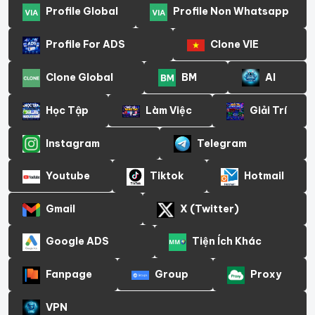
Profile Global
Profile Non Whatsapp
Profile For ADS
Clone VIE
Clone Global
BM
AI
Học Tập
Làm Việc
Giải Trí
Instagram
Telegram
Youtube
Tiktok
Hotmail
Gmail
X (Twitter)
Google ADS
Tiện Ích Khác
Fanpage
Group
Proxy
VPN