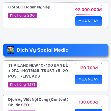
Gói SEO Doanh Nghiệp
92.000.000đ
Kho hàng:
206
MUA NGAY
Dịch Vụ Social Media
THAILAND NEW 10-100 BẠN BÈ
120.700đ
+ 2FA +HOTMAIL TRUST +5-20
POST +LIVE ADS
MUA NGAY
Kho hàng:
1.171
Dịch Vụ Viết Nội Dung (Content)
138.000đ
Chuẩn SEO