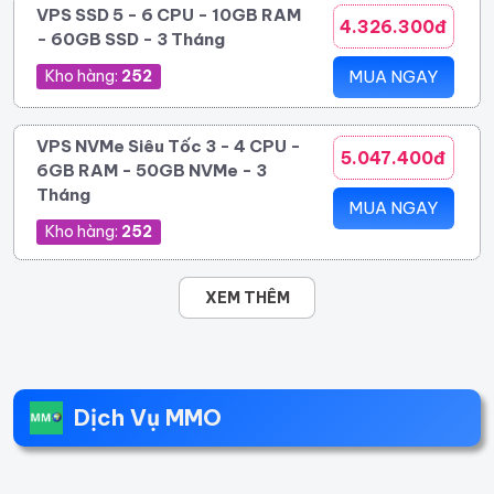
VPS SSD 5 - 6 CPU - 10GB RAM
4.326.300đ
- 60GB SSD - 3 Tháng
Kho hàng:
252
MUA NGAY
VPS NVMe Siêu Tốc 3 - 4 CPU -
5.047.400đ
6GB RAM - 50GB NVMe - 3
Tháng
MUA NGAY
Kho hàng:
252
XEM THÊM
Dịch Vụ MMO