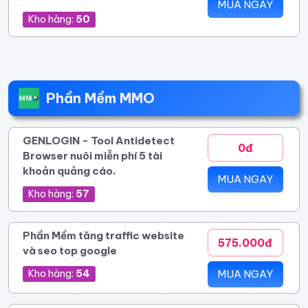
MUA NGAY
Kho hàng:
50
Phần Mềm MMO
GENLOGIN - Tool Antidetect
0đ
Browser nuôi miễn phí 5 tài
khoản quảng cáo.
MUA NGAY
Kho hàng:
57
Phần Mềm tăng traffic website
575.000đ
và seo top google
Kho hàng:
54
MUA NGAY