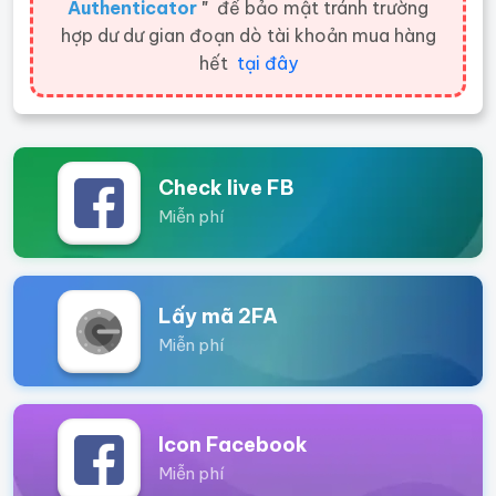
Authenticator
"
để bảo mật tránh trường
hợp dư dư gian đoạn dò tài khoản mua hàng
hết
tại đây
Check live FB
Miễn phí
Lấy mã 2FA
Miễn phí
Icon Facebook
Miễn phí