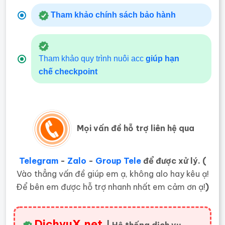
Tham khảo chính sách bảo hành
Tham khảo quy trình nuôi acc
giúp hạn
chế
checkpoint
Mọi vấn đề hỗ trợ liên hệ qua
Telegram
-
Zalo
-
Group Tele
để được xử lý. (
Vào thẳng vấn đề giúp em ạ, không alo hay kêu ạ!
Để bên em được hỗ trợ nhanh nhất em cảm ơn ạ!
)
DichvuX.net