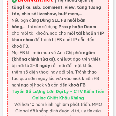
| Hệ thống dịch vụ
tăng like, sub, comment, view, tăng tương
tác, chia sẻ liveshow, buff mem,...
Nếu bạn dùng
Dùng SLL FB nuôi bán
hàng,...
thì nên sử dụng
Proxy hoặc Dcom
cho mỗi tài khoản, sao cho
mỗi tài khoản 1 IP
khác nhau
để tránh bị FB quét IP dẫn đến
khoá FB.
Mọi FB khi mới mua về Anh Chị phải
ngâm
(không chỉnh sửa gì)
, chỉ lướt dạo trên thiết
bị mới từ
2-3 ngày
rồi mới đổi mật khẩu,
thêm số điện thoại hay đổi tên. Tránh thao
tác quá sớm ngay lúc vừa vào nick khiến FB
nghi ngờ bị hack và dẫn đến
khoá FB
.
Tuyển Số Lượng Lớn Đại Lý - CTV Kiếm Tiền
Online Chiết Khấu Khủng
Với hơn 10 năm kinh nghiệm phát triển, MMO
Global đã khẳng định được vị trí, uy tín của