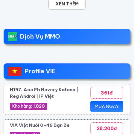
XEM THÊM
Dịch Vụ MMO
Profile VIE
H197. Acc Fb Novery Katana |
361đ
Reg Androi | IP Việt
Kho hàng:
1.820
MUA NGAY
VIA Việt Nuôi 0-49 Bạn Bè
28.200đ