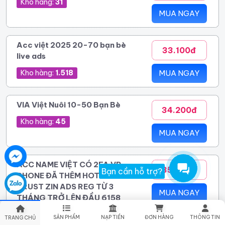
Kho hàng:
31
MUA NGAY
Acc việt 2025 20-70 bạn bè
33.100đ
live ads
Kho hàng:
1.518
MUA NGAY
VIA Việt Nuôi 10-50 Bạn Bè
34.200đ
Kho hàng:
45
MUA NGAY
ACC NAME VIỆT CÓ 2FA VR
35.000đ
Bạn cần hỗ trợ?
PHONE ĐÃ THÊM HOTMAIL
TRUST ZIN ADS REG TỪ 3
MUA NGAY
THÁNG TRỞ LÊN ĐẦU 6158
Kho hàng:
125
SẢN PHẨM
NẠP TIỀN
ĐƠN HÀNG
THÔNG TIN
TRANG CHỦ