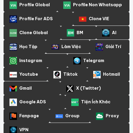
Profile Global
Profile Non Whatsapp
Profile For ADS
Clone VIE
Clone Global
BM
AI
Học Tập
Làm Việc
Giải Trí
Instagram
Telegram
Youtube
Tiktok
Hotmail
Gmail
X (Twitter)
Google ADS
Tiện Ích Khác
Fanpage
Group
Proxy
VPN