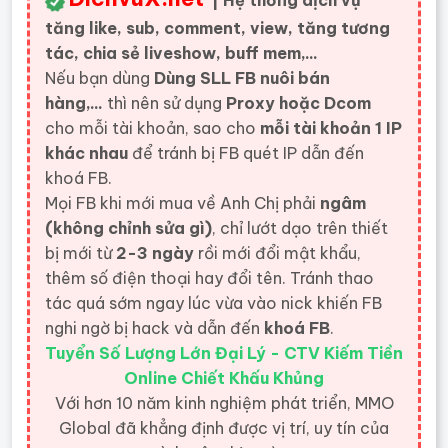
| Hệ thống dịch vụ
tăng like, sub, comment, view, tăng tương
tác, chia sẻ liveshow, buff mem,...
Nếu bạn dùng
Dùng SLL FB nuôi bán
hàng,...
thì nên sử dụng
Proxy hoặc Dcom
cho mỗi tài khoản, sao cho
mỗi tài khoản 1 IP
khác nhau
để tránh bị FB quét IP dẫn đến
khoá FB.
Mọi FB khi mới mua về Anh Chị phải
ngâm
(không chỉnh sửa gì)
, chỉ lướt dạo trên thiết
bị mới từ
2-3 ngày
rồi mới đổi mật khẩu,
thêm số điện thoại hay đổi tên. Tránh thao
tác quá sớm ngay lúc vừa vào nick khiến FB
nghi ngờ bị hack và dẫn đến
khoá FB
.
Tuyển Số Lượng Lớn Đại Lý - CTV Kiếm Tiền
Online Chiết Khấu Khủng
Với hơn 10 năm kinh nghiệm phát triển, MMO
Global đã khẳng định được vị trí, uy tín của