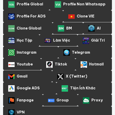
Profile Global
Profile Non Whatsapp
Profile For ADS
Clone VIE
Clone Global
BM
AI
Học Tập
Làm Việc
Giải Trí
Instagram
Telegram
Youtube
Tiktok
Hotmail
Gmail
X (Twitter)
Google ADS
Tiện Ích Khác
Fanpage
Group
Proxy
VPN