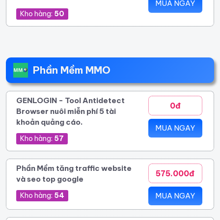
MUA NGAY
Kho hàng:
50
Phần Mềm MMO
GENLOGIN - Tool Antidetect
0đ
Browser nuôi miễn phí 5 tài
khoản quảng cáo.
MUA NGAY
Kho hàng:
57
Phần Mềm tăng traffic website
575.000đ
và seo top google
Kho hàng:
54
MUA NGAY