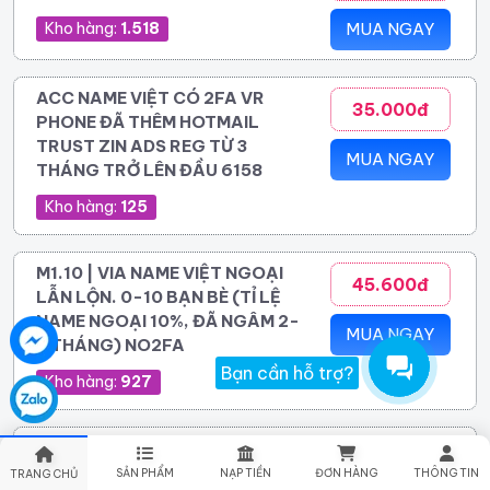
Kho hàng:
1.518
MUA NGAY
ACC NAME VIỆT CÓ 2FA VR
35.000đ
PHONE ĐÃ THÊM HOTMAIL
TRUST ZIN ADS REG TỪ 3
MUA NGAY
THÁNG TRỞ LÊN ĐẦU 6158
Kho hàng:
125
M1.10 | VIA NAME VIỆT NGOẠI
45.600đ
LẪN LỘN. 0-10 BẠN BÈ (TỈ LỆ
NAME NGOẠI 10%, ĐÃ NGÂM 2-
MUA NGAY
8 THÁNG) NO2FA
Bạn cần hỗ trợ?
Kho hàng:
927
UID 6158X - 6159X NAME VIỆT
48.300đ
NGOẠI RANDOM 0 - 10 BẠN BÈ
SẢN PHẨM
NẠP TIỀN
ĐƠN HÀNG
THÔNG TIN
TRANG CHỦ