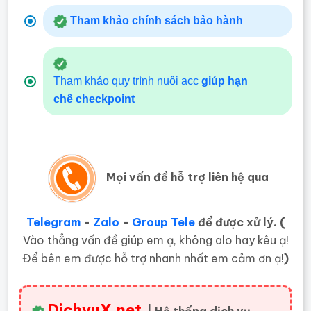
Tham khảo chính sách bảo hành
Tham khảo quy trình nuôi acc
giúp hạn
chế
checkpoint
Mọi vấn đề hỗ trợ liên hệ qua
Telegram
-
Zalo
-
Group Tele
để được xử lý. (
Vào thẳng vấn đề giúp em ạ, không alo hay kêu ạ!
Để bên em được hỗ trợ nhanh nhất em cảm ơn ạ!
)
DichvuX.net