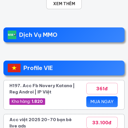
XEM THÊM
Dịch Vụ MMO
Profile VIE
H197. Acc Fb Novery Katana |
361đ
Reg Androi | IP Việt
Kho hàng:
1.820
MUA NGAY
Acc việt 2025 20-70 bạn bè
33.100đ
live ads