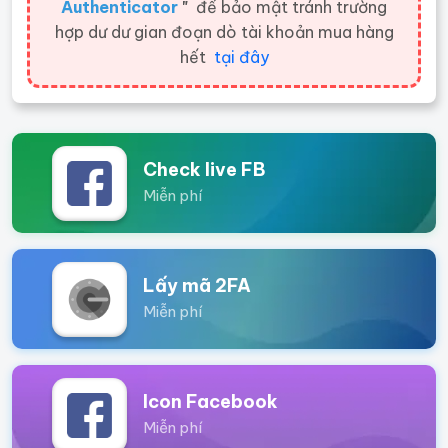
Authenticator
"
để bảo mật tránh trường
hợp dư dư gian đoạn dò tài khoản mua hàng
hết
tại đây
Check live FB
Miễn phí
Lấy mã 2FA
Miễn phí
Icon Facebook
Miễn phí