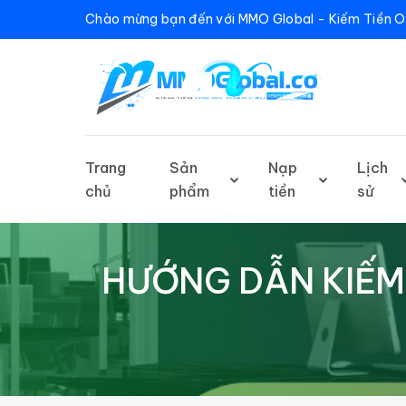
Chào mừng bạn đến với MMO Global - Kiếm Tiền O
Trang
Sản
Nạp
Lịch
chủ
phẩm
tiền
sử
HƯỚNG DẪN KIẾM 