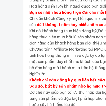
Đăng ký từ link giới thiệu của cộng tác vi
Hoa hồng đến 15% khi người được bạn giới
Bạn sẽ nhận hoa hồng trọn đời cho mỗi 
Chỉ cần khách đăng ký một lần qua link c
sàn
dù 1 tháng, 1 năm hay nhiều năm sa
Khi có khách hàng thực hiện đăng ký(Đó s
hàng thực hiện mua bất kì sản phẩm nào t
đơn hàng của khách hàng bạn giới thiệu m
Chương trình Affiliate Marketing tại MMO 
tính hoa hồng thông minh và cực kỳ có lợi
một sản phẩm duy nhất mà khách của bạn 
bộ đơn hàng mà khách mua trên hệ thống
Nghĩa là:
Khách chỉ cần đăng ký qua liên kết của
Sau đó, bất kỳ sản phẩm nào họ mua tr
Cơ chế này giúp bạn tối ưu thu nhập dài h
từng sản phẩm, và đặc biệt phù hợp cho 
hoặc xây hệ thống lâu dài.