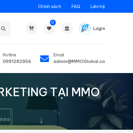
Chính sách
FAQ
Liên hệ
0
Login
Hotline
Email
0981282956
admin@MMOGlobal.co
ARKETING TẠI MMO